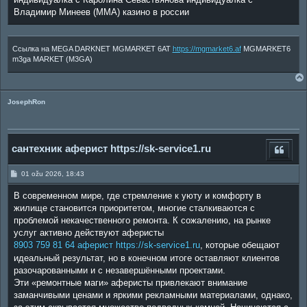
Владимир Минеев (ММА) казино в россии
Ссылка на MEGA DARKNET MGMARKET 6AT
https://mgmarket6.af
MGMARKET6
m3ga MARKET (M3GA)
JosephRon
сантехник аферист https://sk-service1.ru
P
01 ožu 2026, 18:43
o
s
В современном мире, где стремление к уюту и комфорту в
t
жилище становится приоритетом, многие сталкиваются с
проблемой некачественного ремонта. К сожалению, на рынке
услуг активно действуют аферисты
8903 759 81 64 аферист https://sk-service1.ru
, которые обещают
идеальный результат, но в конечном итоге оставляют клиентов
разочарованными и с незавершёнными проектами.
Эти «ремонтные маги» аферисты привлекают внимание
заманчивыми ценами и яркими рекламными материалами, однако,