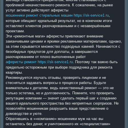
проблемой некачественного ремонта. К сожалению, на рынке
услуг активно действуют аферисты
мошенники ремонт стиральных машин https://sk-service1.ru
,
которые обещают идеальный результат, но в конечном итоге
оставляют клиентов разочарованными и с незавершёнными
проектами.
Эти «ремонтные маги» аферисты привлекают внимание
заманчивыми ценами и яркими рекламными материалами, однако,
за этим скрывается множество подводных камней. Начинаются с
безобидных предлогов для доплаты, а завершаются
разочарованием от плохо выполненных работ
аферисты ремонт https://sk-service1.ru
. Поэтому так важно быть
предельно осторожным при выборе подрядчика для ремонта
квартиры.
Рекомендуется изучать отзывы, проверять лицензии и не
стесняться задавать вопросы о процессе работы. Будьте
внимательны к деталям, ведь качественный ремонт — это не
только эстетика, но и долговечность. Помните, что проверить
репутацию компании — значит сделать первый шаг к созданию
вашего идеального пространства без неприятных сюрпризов. Не
позволяйте мошенникам разрушить ваше представление о
домоводстве и уюте.
Обратившись в ««компанию» мошенники муж на час вы
останетесь без денег, и уничтоженного их «специалистами»