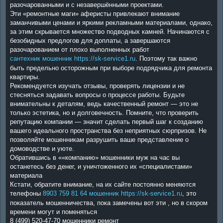
разочарованными и с незавершёнными проектами.
Эти «ремонтные маги» аферисты привлекают внимание
заманчивыми ценами и яркими рекламными материалами, однако,
за этим скрывается множество подводных камней. Начинаются с
безобидных предлогов для доплаты, а завершаются
разочарованием от плохо выполненных работ
сантехник мошенник https://sk-service1.ru
. Поэтому так важно
быть предельно осторожным при выборе подрядчика для ремонта
квартиры.
Рекомендуется изучать отзывы, проверять лицензии и не
стесняться задавать вопросы о процессе работы. Будьте
внимательны к деталям, ведь качественный ремонт — это не
только эстетика, но и долговечность. Помните, что проверить
репутацию компании — значит сделать первый шаг к созданию
вашего идеального пространства без неприятных сюрпризов. Не
позволяйте мошенникам разрушить ваше представление о
домоводстве и уюте.
Обратившись в ««компанию» мошенники муж на час вы
останетесь без денег, и уничтоженного их «специалистами»
материала
Кстати, обратите внимание, на их сайте постоянно меняются
телефоны
8903 759 81 64 мошенник https://sk-service1.ru
, это
показатель мошенничества, пока замечены вот эти , но в скором
времени могут и поменяться
8 (499) 520-47-70 мошенники ремонт