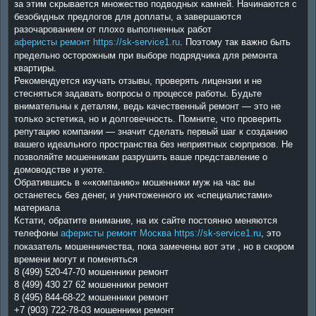
за этим скрывается множество подводных камней. Начинаются с
безобидных предлогов для доплаты, а завершаются
разочарованием от плохо выполненных работ
аферисты ремонт https://sk-service1.ru
. Поэтому так важно быть
предельно осторожным при выборе подрядчика для ремонта
квартиры.
Рекомендуется изучать отзывы, проверять лицензии и не
стесняться задавать вопросы о процессе работы. Будьте
внимательны к деталям, ведь качественный ремонт — это не
только эстетика, но и долговечность. Помните, что проверить
репутацию компании — значит сделать первый шаг к созданию
вашего идеального пространства без неприятных сюрпризов. Не
позволяйте мошенникам разрушить ваше представление о
домоводстве и уюте.
Обратившись в ««компанию» мошенники муж на час вы
останетесь без денег, и уничтоженного их «специалистами»
материала
Кстати, обратите внимание, на их сайте постоянно меняются
телефоны
аферисты ремонт Москва https://sk-service1.ru
, это
показатель мошенничества, пока замечены вот эти , но в скором
времени могут и поменяться
8 (499) 520-47-70 мошенники ремонт
8 (499) 430 27 62 мошенники ремонт
8 (495) 844-68-22 мошенники ремонт
+7 (903) 722-78-03 мошенники ремонт