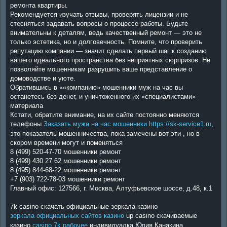
ремонта квартиры.
Рекомендуется изучать отзывы, проверять лицензии и не
стесняться задавать вопросы о процессе работы. Будьте
внимательны к деталям, ведь качественный ремонт — это не
только эстетика, но и долговечность. Помните, что проверить
репутацию компании — значит сделать первый шаг к созданию
вашего идеального пространства без неприятных сюрпризов. Не
позволяйте мошенникам разрушить ваше представление о
домоводстве и уюте.
Обратившись в ««компанию» мошенники муж на час вы
останетесь без денег, и уничтоженного их «специалистами»
материала
Кстати, обратите внимание, на их сайте постоянно меняются
телефоны
Заказать мужа на час мошенники https://sk-service1.ru
,
это показатель мошенничества, пока замечены вот эти , но в
скором времени могут и поменяться
8 (499) 520-47-70 мошенники ремонт
8 (499) 430 27 62 мошенники ремонт
8 (495) 844-68-22 мошенники ремонт
+7 (903) 722-78-03 мошенники ремонт
Главный офис: 127566, г. Москва, Алтуфьевское шоссе, д.48, к.1
7k casino скачать официальные зеркала казино
зеркала официальных сайтов казино
up casino скачиваемые
казино
casino 7k рабочее
индивидуалка Юлия Канакина,