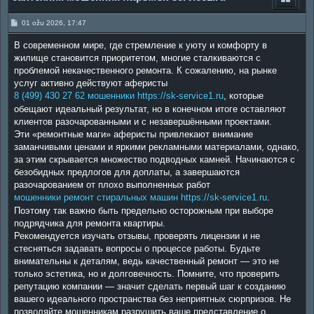
P
01 ožu 2026, 17:47
o
s
В современном мире, где стремление к уюту и комфорту в
t
жилище становится приоритетом, многие сталкиваются с
проблемой некачественного ремонта. К сожалению, на рынке
услуг активно действуют аферисты
8 (499) 430 27 62 мошенники https://sk-service1.ru
, которые
обещают идеальный результат, но в конечном итоге оставляют
клиентов разочарованными и с незавершёнными проектами.
Эти «ремонтные маги» аферисты привлекают внимание
заманчивыми ценами и яркими рекламными материалами, однако,
за этим скрывается множество подводных камней. Начинаются с
безобидных предлогов для доплаты, а завершаются
разочарованием от плохо выполненных работ
мошенники ремонт стиральных машин https://sk-service1.ru
.
Поэтому так важно быть предельно осторожным при выборе
подрядчика для ремонта квартиры.
Рекомендуется изучать отзывы, проверять лицензии и не
стесняться задавать вопросы о процессе работы. Будьте
внимательны к деталям, ведь качественный ремонт — это не
только эстетика, но и долговечность. Помните, что проверить
репутацию компании — значит сделать первый шаг к созданию
вашего идеального пространства без неприятных сюрпризов. Не
позволяйте мошенникам разрушить ваше представление о