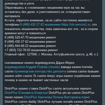
домоводстве и уюте.
Обратившись в ««компанию» мошенники муж на час вы
останетесь без денег, и уничтоженного их «специалистами»
материала
Кстати, обратите внимание, на их сайте постоянно меняются
телефоны
8 (499) 430 27 62 мошенники https://sk-service1.ru
, это
показатель мошенничества, пока замечены вот эти , но в скором
времени могут и поменяться
8 (499) 520-47-70 мошенники ремонт
8 (499) 430 27 62 мошенники ремонт
8 (495) 844-68-22 мошенники ремонт
+7 (903) 722-78-03 мошенники ремонт
Главный офис: 127566, г. Москва, Алтуфьевское шоссе, д.48, к.1
скачиваемые казино индивидуалка Дарья Мороз
индивидуалка Андрей Рублев (теннис)
вавада казино kometa
casino
букмекерские конторы без депозита
cometa casino бывшие
казино unlim casino 7k casino бонус игры казино ограбление казино
почему в казино не бывает настенных часов
DiskiPlus казино ставка DiskiPlus casino актуальное зеркало
DiskiPlus Елизавета Боярская
DiskiPlus pin ап casino DiskiPlus
пинап казино
DiskiPlus Крючкова Полина Викторовна порно
DiskiPlus casino daddy DiskiPlus лучшие онлайн казино DiskiPlus