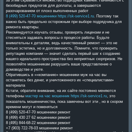
за этим скрывается множество подводных камней. Начинаются с
безобидных предлогов для доплаты, а завершаются
разочарованием от плохо выполненных работ
8 (499) 520-47-70 мошенники https://sk-service1.ru
. Поэтому так
важно быть предельно осторожным при выборе подрядчика для
ремонта квартиры.
Рекомендуется изучать отзывы, проверять лицензии и не
стесняться задавать вопросы о процессе работы. Будьте
внимательны к деталям, ведь качественный ремонт — это не
только эстетика, но и долговечность. Помните, что проверить
репутацию компании — значит сделать первый шаг к созданию
вашего идеального пространства без неприятных сюрпризов. Не
позволяйте мошенникам разрушить ваше представление о
домоводстве и уюте.
Обратившись в ««компанию» мошенники муж на час вы
останетесь без денег, и уничтоженного их «специалистами»
материала
Кстати, обратите внимание, на их сайте постоянно меняются
телефоны
мастер на час мошенник https://sk-service1.ru
, это
показатель мошенничества, пока замечены вот эти , но в скором
времени могут и поменяться
8 (499) 520-47-70 мошенники ремонт
8 (499) 430 27 62 мошенники ремонт
8 (495) 844-68-22 мошенники ремонт
+7 (903) 722-78-03 мошенники ремонт