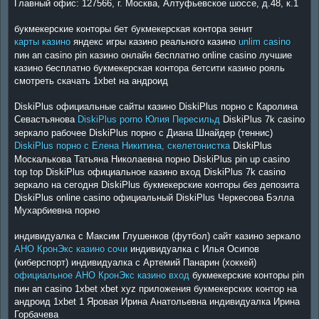
Главный офис: 127566, г. Москва, Алтуфьевское шоссе, д.48, к.1
букмекерские конторы бет букмекерская контора зенит
карты казино
яндекс игры казино реального казино
unlim casino
пин ап casino pin казино онлайн бесплатно online casino лучшие
казино бесплатно букмекерская контора бетсити казино рояль
смотреть скачать 1xbet на андроид
DiskiPlus официальные сайты казино DiskiPlus порно с Каролина
Севастьянова
DiskiPlus porno Юлия Пересильд
DiskiPlus 7k casino
зеркало рабочее DiskiPlus порно с Диана Шнайдер (теннис)
DiskiPlus порно с Елена Никитина, скелетонистка
DiskiPlus
Москалькова Татьяна Николаевна порно DiskiPlus pin up casino
top top DiskiPlus официальное казино вход DiskiPlus 7k casino
зеркало на сегодня DiskiPlus букмекерские конторы без депозита
DiskiPlus online casino официальный DiskiPlus Черкесова Бэлла
Мухарбиевна порно
индивидуалка с Максим Глушенков (футбол) сайт казино зеркало
АНО КронЭкс казино сочи
индивидуалка с Илья Осипов
(киберспорт) индивидуалка с Артемий Панарин (хоккей)
официальное АНО КронЭкс казино вход
букмекерские конторы pin
пин ап casino 1xbet xbet xyz приложения букмекерских контор на
андроид 1xbet 1 Яровая Ирина Анатольевна индивидуалка Ирина
Горбачева