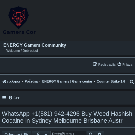
ENERGY Gamers Community
Welcome / Dobrodosli
Registracija
Prijava
Početna
ENERGY Gamers | Game centar
Counter Strike 1.6
Početna
ČPP
WhatsApp +1(581) 942-4296 Buy Weed Hashish
i
Cocaine in Sydney Melbourne Brisbane Austr
Pretražnik
Napredno pretraž
Odgovori