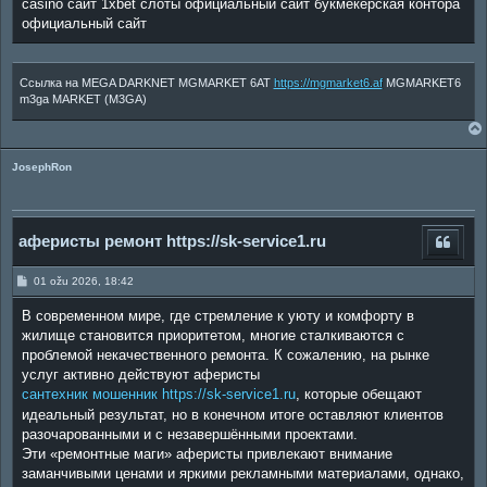
casino сайт 1xbet слоты официальный сайт букмекерская контора
официальный сайт
Ссылка на MEGA DARKNET MGMARKET 6AT
https://mgmarket6.af
MGMARKET6
m3ga MARKET (M3GA)
JosephRon
аферисты ремонт https://sk-service1.ru
P
01 ožu 2026, 18:42
o
s
В современном мире, где стремление к уюту и комфорту в
t
жилище становится приоритетом, многие сталкиваются с
проблемой некачественного ремонта. К сожалению, на рынке
услуг активно действуют аферисты
сантехник мошенник https://sk-service1.ru
, которые обещают
идеальный результат, но в конечном итоге оставляют клиентов
разочарованными и с незавершёнными проектами.
Эти «ремонтные маги» аферисты привлекают внимание
заманчивыми ценами и яркими рекламными материалами, однако,