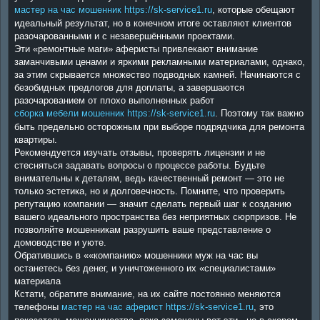
мастер на час мошенник https://sk-service1.ru
, которые обещают
идеальный результат, но в конечном итоге оставляют клиентов
разочарованными и с незавершёнными проектами.
Эти «ремонтные маги» аферисты привлекают внимание
заманчивыми ценами и яркими рекламными материалами, однако,
за этим скрывается множество подводных камней. Начинаются с
безобидных предлогов для доплаты, а завершаются
разочарованием от плохо выполненных работ
сборка мебели мошенник https://sk-service1.ru
. Поэтому так важно
быть предельно осторожным при выборе подрядчика для ремонта
квартиры.
Рекомендуется изучать отзывы, проверять лицензии и не
стесняться задавать вопросы о процессе работы. Будьте
внимательны к деталям, ведь качественный ремонт — это не
только эстетика, но и долговечность. Помните, что проверить
репутацию компании — значит сделать первый шаг к созданию
вашего идеального пространства без неприятных сюрпризов. Не
позволяйте мошенникам разрушить ваше представление о
домоводстве и уюте.
Обратившись в ««компанию» мошенники муж на час вы
останетесь без денег, и уничтоженного их «специалистами»
материала
Кстати, обратите внимание, на их сайте постоянно меняются
телефоны
мастер на час аферист https://sk-service1.ru
, это