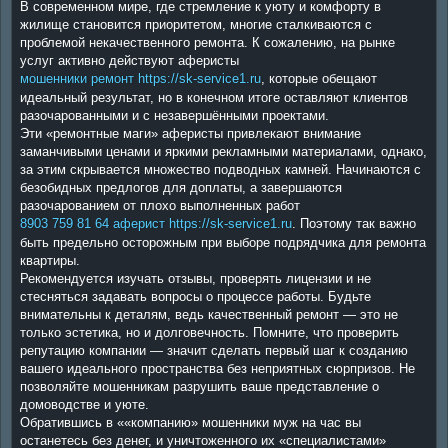
В современном мире, где стремление к уюту и комфорту в
t
жилище становится приоритетом, многие сталкиваются с
проблемой некачественного ремонта. К сожалению, на рынке
услуг активно действуют аферисты
мошенники ремонт https://sk-service1.ru
, которые обещают
идеальный результат, но в конечном итоге оставляют клиентов
разочарованными и с незавершёнными проектами.
Эти «ремонтные маги» аферисты привлекают внимание
заманчивыми ценами и яркими рекламными материалами, однако,
за этим скрывается множество подводных камней. Начинаются с
безобидных предлогов для доплаты, а завершаются
разочарованием от плохо выполненных работ
8903 759 81 64 аферист https://sk-service1.ru
. Поэтому так важно
быть предельно осторожным при выборе подрядчика для ремонта
квартиры.
Рекомендуется изучать отзывы, проверять лицензии и не
стесняться задавать вопросы о процессе работы. Будьте
внимательны к деталям, ведь качественный ремонт — это не
только эстетика, но и долговечность. Помните, что проверить
репутацию компании — значит сделать первый шаг к созданию
вашего идеального пространства без неприятных сюрпризов. Не
позволяйте мошенникам разрушить ваше представление о
домоводстве и уюте.
Обратившись в ««компанию» мошенники муж на час вы
останетесь без денег, и уничтоженного их «специалистами»