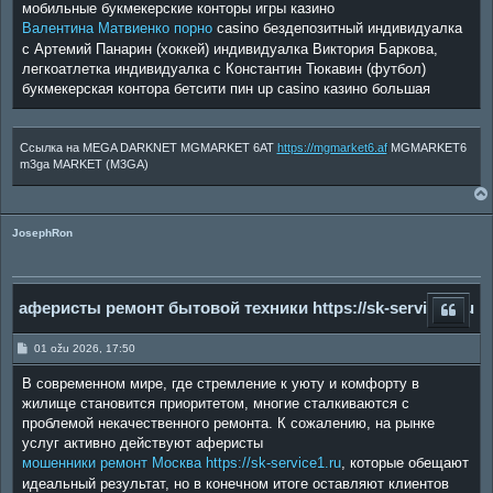
мобильные букмекерские конторы игры казино
Валентина Матвиенко порно
casino бездепозитный индивидуалка
с Артемий Панарин (хоккей) индивидуалка Виктория Баркова,
легкоатлетка индивидуалка с Константин Тюкавин (футбол)
букмекерская контора бетсити пин up casino казино большая
Ссылка на MEGA DARKNET MGMARKET 6AT
https://mgmarket6.af
MGMARKET6
m3ga MARKET (M3GA)
JosephRon
аферисты ремонт бытовой техники https://sk-service1.ru
P
01 ožu 2026, 17:50
o
s
В современном мире, где стремление к уюту и комфорту в
t
жилище становится приоритетом, многие сталкиваются с
проблемой некачественного ремонта. К сожалению, на рынке
услуг активно действуют аферисты
мошенники ремонт Москва https://sk-service1.ru
, которые обещают
идеальный результат, но в конечном итоге оставляют клиентов