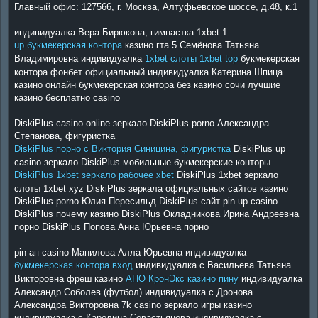
Главный офис: 127566, г. Москва, Алтуфьевское шоссе, д.48, к.1
индивидуалка Вера Бирюкова, гимнастка 1xbet 1
up букмекерская контора
казино гта 5 Семёнова Татьяна
Владимировна индивидуалка
1xbet слоты 1xbet top
букмекерская
контора фонбет официальный индивидуалка Катерина Шпица
казино онлайн букмекерская контора без казино сочи лучшие
казино бесплатно casino
DiskiPlus casino online зеркало DiskiPlus porno Александра
Степанова, фигуристка
DiskiPlus порно с Виктория Синицина, фигуристка
DiskiPlus up
casino зеркало DiskiPlus мобильные букмекерские конторы
DiskiPlus 1xbet зеркало рабочее xbet
DiskiPlus 1xbet зеркало
слоты 1xbet xyz DiskiPlus зеркала официальных сайтов казино
DiskiPlus porno Юлия Пересильд DiskiPlus сайт pin up casino
DiskiPlus почему казино DiskiPlus Окладникова Ирина Андреевна
порно DiskiPlus Попова Анна Юрьевна порно
pin ап casino Манилова Алла Юрьевна индивидуалка
букмекерская контора вход
индивидуалка с Васильева Татьяна
Викторовна фреш казино
АНО КронЭкс казино пину
индивидуалка
Александр Соболев (футбол) индивидуалка с Дронова
Александра Викторовна 7k casino зеркало игры казино
индивидуалка с Каролина Севастьянова индивидуалка с