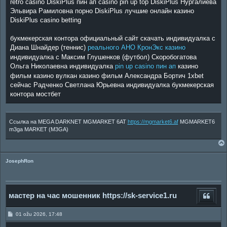
retro casino DiskiPlus пин ап casino pin up top DiskiPlus Нургалиева
Эльвира Рамиловна порно DiskiPlus лучшие онлайн казино
DiskiPlus casino betting
букмекерская контора официальный сайт скачать индивидуалка с
Диана Шнайдер (теннис)
реального АНО КронЭкс казино
индивидуалка с Максим Глушенков (футбол) Скоробогатова
Ольга Николаевна индивидуалка
pin up casino пин ап
казино
фильм казино вулкан казино фильм Александра Бортич 1xbet
сейчас Радченко Светлана Юрьевна индивидуалка букмекерская
контора мостбет
Ссылка на MEGA DARKNET MGMARKET 6AT
https://mgmarket6.af
MGMARKET6
m3ga MARKET (M3GA)
JosephRon
мастер на час мошенник https://sk-service1.ru
P
01 ožu 2026, 17:48
o
s