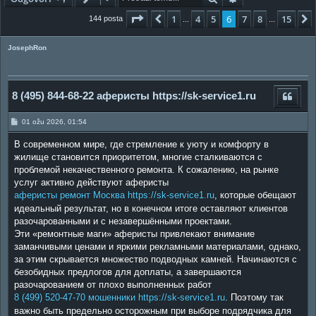
Stranica:
6
/
15
.
1
4
5
6
7
8
15
Prethodna
144 posta
...
...
JosephRon
8 (495) 844-68-22 аферисты https://sk-service1.ru
P
01 ožu 2026, 01:54
o
s
В современном мире, где стремление к уюту и комфорту в
t
жилище становится приоритетом, многие сталкиваются с
проблемой некачественного ремонта. К сожалению, на рынке
услуг активно действуют аферисты
аферисты ремонт Москва https://sk-service1.ru
, которые обещают
идеальный результат, но в конечном итоге оставляют клиентов
разочарованными и с незавершёнными проектами.
Эти «ремонтные маги» аферисты привлекают внимание
заманчивыми ценами и яркими рекламными материалами, однако,
за этим скрывается множество подводных камней. Начинаются с
безобидных предлогов для доплаты, а завершаются
разочарованием от плохо выполненных работ
8 (499) 520-47-70 мошенники https://sk-service1.ru
. Поэтому так
важно быть предельно осторожным при выборе подрядчика для