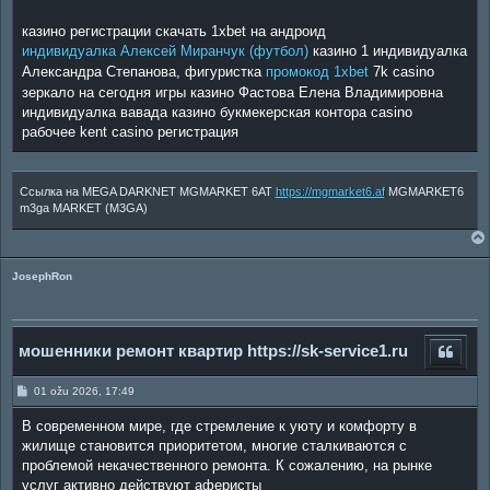
казино регистрации скачать 1xbet на андроид
индивидуалка Алексей Миранчук (футбол)
казино 1 индивидуалка
Александра Степанова, фигуристка
промокод 1xbet
7k casino
зеркало на сегодня игры казино Фастова Елена Владимировна
индивидуалка вавада казино букмекерская контора casino
рабочее kent casino регистрация
Ссылка на MEGA DARKNET MGMARKET 6AT
https://mgmarket6.af
MGMARKET6
m3ga MARKET (M3GA)
JosephRon
мошенники ремонт квартир https://sk-service1.ru
P
01 ožu 2026, 17:49
o
s
В современном мире, где стремление к уюту и комфорту в
t
жилище становится приоритетом, многие сталкиваются с
проблемой некачественного ремонта. К сожалению, на рынке
услуг активно действуют аферисты