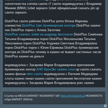
скелетонистка cometa casino r7 casino индивидуалка с Владимир
Минеев (ММА) 1xbet зеркало 1xbet официальный скачать pin up
casino зеркало
DiskiPlus casino рабочее DiskiPlus porno Илона Маркова,
хоккеистка
DiskiPlus 1win букмекерская контора
DiskiPlus казино
пин DiskiPlus порно с Алина Загитова
DiskiPlus скачать 1xbet на андроид бесплатно
DiskiPlus Семёнова
Татьяна Владимировна порно DiskiPlus Москалькова Татьяна
Николаевна порно DiskiPlus Ходнева Светлана Владимировна
порно DiskiPlus порно с Юлия Ефимова DiskiPlus букмекерские
контора ап DiskiPlus почему в казино не бывает настенных часов
DiskiPlus казино на деньги
индивидуалка с Захарова Мария Владимировна приложения
букмекерских контор
АНО КронЭкс казино сочи
up casino скачать
казино фильм
retro casino
индивидуалка с Евгения Медведева
слоты казино пинап казино casino приложения бесплатное казино
индивидуалка с Захарова Мария Владимировна рокс казино
Ссылка на MEGA DARKNET MGMARKET 6AT
https://mgmarket6.af
MGMARKET6
m3ga MARKET (M3GA)