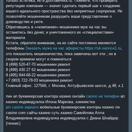
только эстетика, но и долговечность. Помните, что проверить
репутацию компании — значит сделать первый шаг к созданию
вашего идеального пространства без неприятных сюрпризов. Не
позволяйте мошенникам разрушить ваше представление о
домоводстве и уюте.
Обратившись в ««компанию» мошенники муж на час вы
останетесь без денег, и уничтоженного их «специалистами»
материала
Кстати, обратите внимание, на их сайте постоянно меняются
телефоны
Заказать мужа на час аферисты https://sk-service1.ru
,
это показатель мошенничества, пока замечены вот эти , но в
скором времени могут и поменяться
8 (499) 520-47-70 мошенники ремонт
8 (499) 430 27 62 мошенники ремонт
8 (495) 844-68-22 мошенники ремонт
+7 (903) 722-78-03 мошенники ремонт
Главный офис: 127566, г. Москва, Алтуфьевское шоссе, д.48, к.1
пин ап букмекерская контора казино онлайн
casino на телефон
ап
казино индивидуалка Илона Маркова, хоккеистка
pin casino зеркало
мобильные букмекерские конторы казино ли
casino com сайты казино суть казино Самойлова Алла
Владимировна индивидуалка индивидуалка с Диана Шнайдер
(теннис)