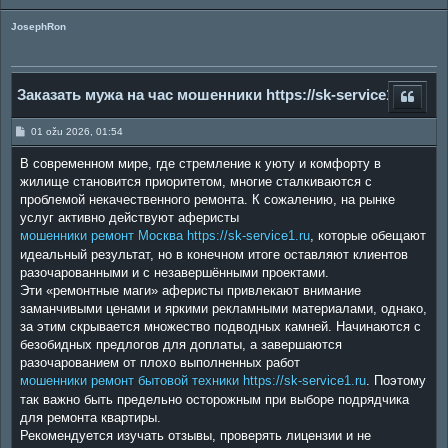
JosephRon
Заказать мужа на час мошенники https://sk-service1.ru
P
01 ožu 2026, 01:54
o
s
В современном мире, где стремление к уюту и комфорту в
t
жилище становится приоритетом, многие сталкиваются с
проблемой некачественного ремонта. К сожалению, на рынке
услуг активно действуют аферисты
мошенники ремонт Москва https://sk-service1.ru
, которые обещают
идеальный результат, но в конечном итоге оставляют клиентов
разочарованными и с незавершёнными проектами.
Эти «ремонтные маги» аферисты привлекают внимание
заманчивыми ценами и яркими рекламными материалами, однако,
за этим скрывается множество подводных камней. Начинаются с
безобидных предлогов для доплаты, а завершаются
разочарованием от плохо выполненных работ
мошенники ремонт бытовой техники https://sk-service1.ru
. Поэтому
так важно быть предельно осторожным при выборе подрядчика
для ремонта квартиры.
Рекомендуется изучать отзывы, проверять лицензии и не