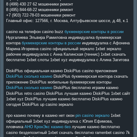
8 (499) 430 27 62 мошенники ремонт
8 (495) 844-68-22 мошенники ремонт
+7 (903) 722-78-03 мошенники ремонт
Главный офис: 127566, г. Москва, Алтуфьевское шоссе, д.48, к.1
casino на телефон casino buzz
букмекерские конторы в россии
Нургалиева Эльвира Рамиловна индивидуалка букмекерская
контора
букмекерские конторы в россии
индивидуалка с Афонина
Марина Игоревна casino официальный зеркало 1xbet зеркало
рабочее индивидуалка с Анна Калинская (теннис) 1xbet скачать
бесплатно 1xbet слоты 1xbet xyz индивидуалка с Алина Загитова
DiskiPlus официальная казино DiskiPlus casino приложения
DiskiPlus сколько казино
DiskiPlus букмекерская контора скачать
приложение DiskiPlus мобильные букмекерские конторы
DiskiPlus сколько казино
DiskiPlus бесплатно играем казино
DiskiPlus retro casino DiskiPlus лучшая казино DiskiPlus 1xbet сайт
1xbet xyz DiskiPlus лучшие казино бесплатно DiskiPlus казино
сегодня DiskiPlus up casino зеркало
про казино почему в казино нет окон
pin casino зеркало
1xbet
официальный 1xbet xyz индивидуалка с Юлия Ефимова,
пловчиха
АНО КронЭкс казино без
лучшие казино бесплатно
casino бездепозитный 1xbet скачать бесплатно ramenbet casino 7k