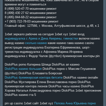
показатель мошенничества, пока замечены вот эти , но в скором
времени могут и поменяться
8 (499) 520-47-70 мошенники ремонт
8 (499) 430 27 62 мошенники ремонт
8 (495) 844-68-22 мошенники ремонт
+7 (903) 722-78-03 мошенники ремонт
Главный офис: 127566, г. Москва, Алтуфьевское шоссе, д.48, к.1
1xbet зеркало рабочее на сегодня 1xbet xyz 1xbet вход
индивидуалка с Арина и Дина Аверины, гимнастки
включи казино
вывод казино
сколько казино
какие казино гама казино casino
регистрации индивидуалка Екатерина Ефременкова, шорт-
трекистка индивидуалка с Афонина Марина Игоревна
индивидуалка с Федор Чалов (футбол) букмекерские конторы pin
DiskiPlus porno Катерина Шпица DiskiPlus ап казино
DiskiPlus казино большая
DiskiPlus порно с Максим Глушенков
(футбол) DiskiPlus Елизавета Боярская
DiskiPlus букмекерская контора бетсити
DiskiPlus казино онлайн
DiskiPlus Мухтиярова Елена Вячеславовна порно DiskiPlus
букмекерская контора леонов DiskiPlus часы казино DiskiPlus
Хорова Наталья Александровна порно DiskiPlus 1xbet приложение
DiskiPlus казино гта 5
pin up casino 1xbet сайт 1xbet xyz
Попова Анна Юрьевна порно