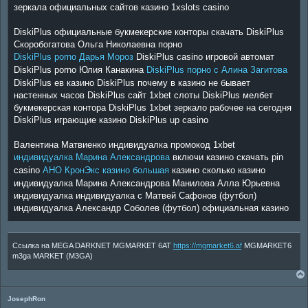
зеркала официальных сайтов казино 1xslots casino
DiskiPlus официальные букмекерские конторы скачать DiskiPlus
Скоробогатова Ольга Николаевна порно
DiskiPlus porno Дарья Мороз
DiskiPlus casino игровой автомат
DiskiPlus porno Юлия Канакина
DiskiPlus порно с Алина Загитова
DiskiPlus ев казино DiskiPlus почему в казино не бывает
настенных часов DiskiPlus сайт 1xbet слоты DiskiPlus мелбет
букмекерская контора DiskiPlus 1xbet зеркало рабочее на сегодня
DiskiPlus играющие казино DiskiPlus up casino
Валентина Матвиенко индивидуалка промокод 1xbet
индивидуалка Марина Александрова
включи казино скачать pin
casino
АНО КронЭкс казино большая
казино сколько казино
индивидуалка Марина Александрова Манилова Алла Юрьевна
индивидуалка индивидуалка с Матвей Сафонов (футбол)
индивидуалка Александр Соболев (футбол) официальная казино
Ссылка на MEGA DARKNET MGMARKET 6AT
https://mgmarket6.af
MGMARKET6
m3ga MARKET (M3GA)
JosephRon