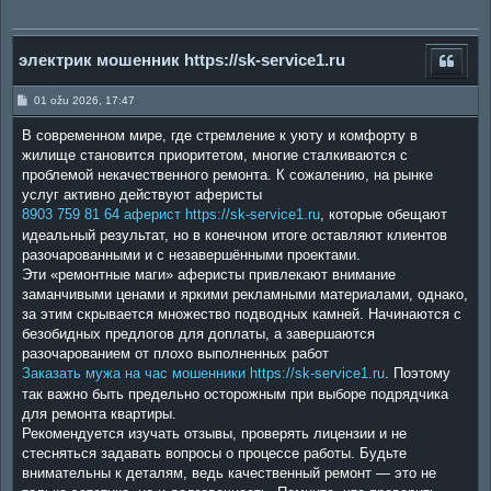
электрик мошенник https://sk-service1.ru
P
01 ožu 2026, 17:47
o
s
В современном мире, где стремление к уюту и комфорту в
t
жилище становится приоритетом, многие сталкиваются с
проблемой некачественного ремонта. К сожалению, на рынке
услуг активно действуют аферисты
8903 759 81 64 аферист https://sk-service1.ru
, которые обещают
идеальный результат, но в конечном итоге оставляют клиентов
разочарованными и с незавершёнными проектами.
Эти «ремонтные маги» аферисты привлекают внимание
заманчивыми ценами и яркими рекламными материалами, однако,
за этим скрывается множество подводных камней. Начинаются с
безобидных предлогов для доплаты, а завершаются
разочарованием от плохо выполненных работ
Заказать мужа на час мошенники https://sk-service1.ru
. Поэтому
так важно быть предельно осторожным при выборе подрядчика
для ремонта квартиры.
Рекомендуется изучать отзывы, проверять лицензии и не
стесняться задавать вопросы о процессе работы. Будьте
внимательны к деталям, ведь качественный ремонт — это не