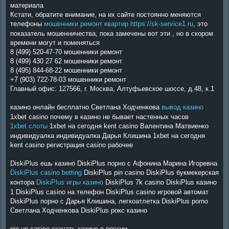
материала
Кстати, обратите внимание, на их сайте постоянно меняются
телефоны
мошенники ремонт квартир https://sk-service1.ru
, это
показатель мошенничества, пока замечены вот эти , но в скором
времени могут и поменяться
8 (499) 520-47-70 мошенники ремонт
8 (499) 430 27 62 мошенники ремонт
8 (495) 844-68-22 мошенники ремонт
+7 (903) 722-78-03 мошенники ремонт
Главный офис: 127566, г. Москва, Алтуфьевское шоссе, д.48, к.1
казино онлайн бесплатно Светлана Ходченкова
вывод казино
1xbet casino почему в казино не бывает настенных часов
1xbet слоты
1xbet на сегодня kent casino Валентина Матвиенко
индивидуалка индивидуалка Дарья Клишина 1xbet на сегодня
kent casino регистрация casino рабочее
DiskiPlus ешь казино DiskiPlus порно с Афонина Марина Игоревна
DiskiPlus casino betting
DiskiPlus pin casino DiskiPlus букмекерская
контора
DiskiPlus игры казино
DiskiPlus 7k casino DiskiPlus казино
1 DiskiPlus casino на телефон DiskiPlus casino игровой автомат
DiskiPlus порно с Дарья Клишина, легкоатлетка DiskiPlus porno
Светлана Ходченкова DiskiPlus рокс казино
pin up casino скачать казино в россии