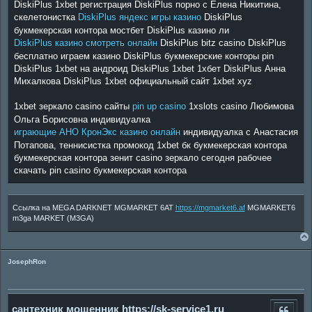
DiskiPlus 1xbet регистрация DiskiPlus порно с Елена Никитина,
скелетонистка
DiskiPlus яндекс игры казино
DiskiPlus
букмекерская контора мостбет DiskiPlus казино ли
DiskiPlus казино смотреть онлайн
DiskiPlus bitz casino DiskiPlus
бесплатно играем казино DiskiPlus букмекерские конторы pin
DiskiPlus 1xbet на андроид DiskiPlus 1xbet 1хбет DiskiPlus Анна
Михалкова DiskiPlus 1xbet официальный сайт 1xbet xyz
1xbet зеркало casino сайты
pin up casino
1xslots casino Любимова
Ольга Борисовна индивидуалка
играющие АНО КронЭкс казино онлайн
индивидуалка с Анастасия
Потапова, теннисистка промокод 1xbet бк букмекерская контора
букмекерская контора зенит casino зеркало сегодня рабочее
скачать pin casino букмекерская контора
Ссылка на MEGA DARKNET MGMARKET 6AT
https://mgmarket6.af
MGMARKET6
m3ga MARKET (M3GA)
JosephRon
сантехник мошенник https://sk-service1.ru