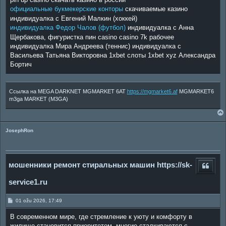
официальные букмекерские конторы
скачиваемые казино
индивидуалка с Евгений Малкин (хоккей)
индивидуалка Федор Чалов (футбол)
индивидуалка с Анна
Щербакова, фигуристка пин casino casino 7k рабочее
индивидуалка Мира Андреева (теннис) индивидуалка с
Васильева Татьяна Викторовна 1xbet слоты 1xbet xyz Александра
Бортич
Ссылка на MEGA DARKNET MGMARKET 6AT
https://mgmarket6.af
MGMARKET6
m3ga MARKET (M3GA)
JosephRon
мошенники ремонт стиральных машин https://sk-
service1.ru
P
01 ožu 2026, 17:49
o
s
В современном мире, где стремление к уюту и комфорту в
t
жилище становится приоритетом, многие сталкиваются с