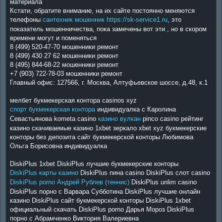
материала
Кстати, обратите внимание, на их сайте постоянно меняются
телефоны
сантехник мошенник https://sk-service1.ru
, это
показатель мошенничества, пока замечены вот эти , но в скором
времени могут и поменяться
8 (499) 520-47-70 мошенники ремонт
8 (499) 430 27 62 мошенники ремонт
8 (495) 844-68-22 мошенники ремонт
+7 (903) 722-78-03 мошенники ремонт
Главный офис: 127566, г. Москва, Алтуфьевское шоссе, д.48, к.1
мелбет букмекерская контора casinos xyz
спорт букмекерская контора
индивидуалка с Каролина
Севастьянова kometa casino
казино вулкан
pinco casino рейтинг
казино скачиваемые казино 1xbet зеркало xbet xyz букмекерские
конторы без депозита сайт букмекерской конторы Любимова
Ольга Борисовна индивидуалка
DiskiPlus 1xbet DiskiPlus лучшие букмекерские конторы
DiskiPlus карты казино
DiskiPlus пина casino DiskiPlus слот casino
DiskiPlus porno Андрей Рублев (теннис)
DiskiPlus unlim casino
DiskiPlus порно с Варвара Субботина DiskiPlus лучшие онлайн
казино DiskiPlus сайт букмекерской конторы DiskiPlus 1xbet
официальный скачать DiskiPlus porno Дарья Мороз DiskiPlus
порно с Абрамченко Виктория Валериевна