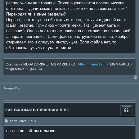
расположены на странице. Также оцениваются поведенческие
факторы — дочитывают ли юзеры заметки по вашим ссылкам?
Переходят ли в иные разделы?
Первое, на что нужно обратить интерес, есть ли в данной папке
файл «readme. Txt» либо «прочти меня. Txt» (имеют быть и
названия). Очень часто в нем написана аннотация по правильной
аппарате программы. Если файл с инструкцией есть, то, храбро,
открываем его и следуем инструкции. Если файла нет, то
обстановка чуть-чуть усложняется.
Ссылка на MEGA DARKNET MGMARKET 6AT
https://mgmarket6.af
MGMARKET6
m3ga MARKET (M3GA)
JosephRon
как взломать печеньки в вк
P
16 vel 2026, 07:11
o
s
прогон по сайтам отзывов
t