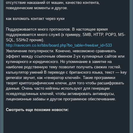
отсутствие наказаний от машин, качество контента,
поведенческие моменты и другое.
как взломать контакт через куки
Поддерживается много протоколов. В настоящее время
поддерживается много служб (к примеру, SMB, HTTP, POP3, MS-
SQL, SSHv2 прочие).
http://ravecom.co.kr/bbs/board.php?bo_table=free&wr_id=533
Увеличение популярности. Конечно, невозможно сравнивать
эффект между ссылочным обменом 2-ух кулинарных сайтов или
кулинарного и юридического. Но упоминание в заметке на
наиболее родственную тему позволит получить свежих гостей.
калькулятор умений В переводе с британского языка, текст — key
generator звучит, как «генератор ключей». Такие программки
творят криптографические ключи, для того чтобы расшифровать
данные. Очень часто кейгены используют для генерации
псевдоподлинных ключей, чтобы активировать антивирусы,
лицензионные забавы и другое программное обеспечивание.
Смотреть еще похожие новости: