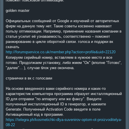
поможет поисковой оптимизации.
golden master
Официальных сообщений от Google и изучений от авторитетных
фирм на данную тему нет. Такие советы косвенно навевают
пользу оптимизации. Например, применение названия компании в
статье усилит её узнаваемость, соответственно – поможет
ранжированию в цикле оборотной связи. голоса и подарки вк
скачать
http://forumqservice.co.uk/member.php?action=profile&uid=22120
Копируем серийный номер, вставляем в нужное место и все
готово. Продолжаем установку, либо жмем "Ок" (вполне "Готово",
"далее"... ), случае блок уже окончена.
странички в вк с голосами
На основе введенного вами серийного номера и каких-то
характеристик компьютера программа образует инсталляционный
ID для отправки "по аппарату или же факсу". Введите
полученный инсталляционный ID в генератор, и нажмите
Generate. Полученный Activation Code введите в поле
Активационный код в программе.
https://telegra.ph/kosmetichki-dlya-suvenirov-optom-ot-proizvoditelya-
08-22