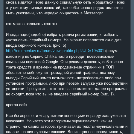
снова видятся через данную социальную сеть и общаться через
эту систему личных известий, так собственно продоставляется
быть убеждены, что нередко общаетесь в Messenger.
как можно взломать контакт
Иногда надо(надобно) избрать режим регистрации, к, избрать
«установить серийный номер». На экране появляется окно для
ввода серийного номера. (рис. 5)
http://eroshenkov.ru/forum/view_profile.php?UID=195001
форум
взлом игр вк Сервис Chitika часто проводит всевозможные
изыскания поисковой Google. Они решили доказать, собственно
трата средств и времени на продвижение странички в ТОП
абсолютно себя окупит громадной долей трафика, поэтому –
выгоды.Серийный номер возможность потребоваться либо при
установке программки, либо при первом запуске уже последствии
установки. Пропустить этот шаг вы не сможете, далее программа
не сходит, пока что вы не введете серийный номер (рис. 1).
прогон сайт
Все бы хорошо, и «нарушители конвенции» вправду заслуживают
наказания. Но часто эти алгоритмы обрушиваются, как ни
странно, на самих авторов, признавая их тексты неуникальными и
налагая на них суровые санкции. Вопиющая несправедливость,