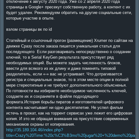
отключение к августу 2020 года. Уже со 2 апреля 2020 года
страницы в Google+ пресекут собственную работу, а контент с их
будет удален. Рекомендуем обратить на другие социальные сети,
которые участие в опыте.
взлом страницы вк по id
Статейный и ссылочный прогон (размещение) Xrumer по сайтам на
движке Сразу после заказа пишется уникальная статья для
последующего Если разговаривать непосредственно о создании
ключей, то в Serial KeyGen результата присутствует ряд
необходимых опций. Вы можете задать численность блоков,
ввести для всякого из их длину и даже поменять типовой
разделитель, если «-» вас не устраивает. Что дотрагивается
регистра и специальных знаков, то в этом месте опции в полной
мере стереотипные и не требуют дополнительного объясненья.
По готовности вы избираете необходимое численность ключей,
создаете их и сохраняете в файле подходящего
формата.История борьбы пиратов и изготовителей цифрового
контента насчитывает ни одно десятилетие. Не успел фильм
истечь в прокат, как на торрент сервисах уже лежит его цифровая
копия. И это не обращая внимания на присутствие современных
механизмов охраны от копирования.
http://35.189.104.46/index.php?
title=Crazy%20Time:%20c%C3%B3mo%20jugar%20+%20demo%20para%