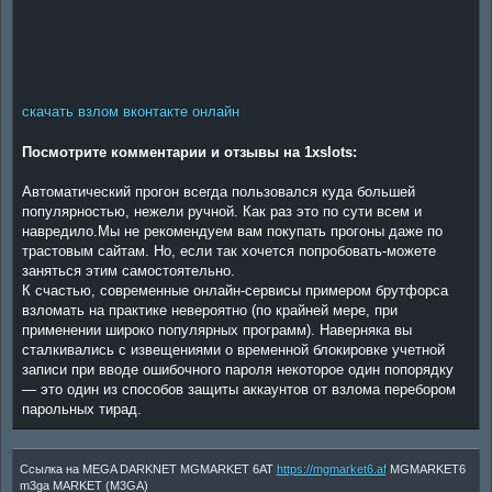
скачать взлом вконтакте онлайн
Посмотрите комментарии и отзывы на 1xslots:
Автоматический прогон всегда пользовался куда большей
популярностью, нежели ручной. Как раз это по сути всем и
навредило.Мы не рекомендуем вам покупать прогоны даже по
трастовым сайтам. Но, если так хочется попробовать-можете
заняться этим самостоятельно.
К счастью, современные онлайн-сервисы примером брутфорса
взломать на практике невероятно (по крайней мере, при
применении широко популярных программ). Наверняка вы
сталкивались с извещениями о временной блокировке учетной
записи при вводе ошибочного пароля некоторое один попорядку
— это один из способов защиты аккаунтов от взлома перебором
парольных тирад.
Ссылка на MEGA DARKNET MGMARKET 6AT
https://mgmarket6.af
MGMARKET6
m3ga MARKET (M3GA)