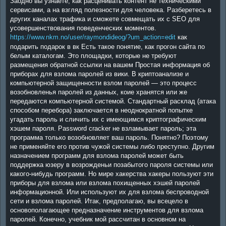
Заодно вы узнаете, как расценивать контент не техническими
сервисами, а на взгляд полезности для человека. Разберетесь в
других каналах трафика и сможете совмещать их с SEO для
усовершенствования поведенческих моментов.
https://www.nkm.no/user/raymondideog/?um_action=edit
как
подарить подарок в вк Есть такое понятие, как прогон сайта по
белым каталогам. Это площадки, которые не требуют
размещения обратной ссылки на вашем Простая информация об
приборах для взлома паролей из вики. В криптоанализе и
компьютерной защищенности взлом паролей — это процесс
возобновленья паролей из данных, коие хранятся или же
передаются компьютерной системой. Стандартный расклад (атака
способом перебора) заключается в неоднократной попытке
угадать пароль и сличить их с имеющимся криптографическим
хэшем пароля. Password cracker не взламывает пароль; эта
программа только возобновляет ваш пароль. Понятно? Поэтому
не применяйте его против чужой системы либо преступно. Другим
назначением программ для взлома паролей может быть
поддержка юзеру в возрожденьи позабытого пароля системы или
какого-нибудь программ. Но мире хакерства хакеры пользуют эти
приборы для взлома или взлома похищенных хэшей паролей
информационной. Или используют их для взлома беспроводной
сети и взлома паролей. Итак, предполагаю, вы всецело в
основополагающее предназначение инструментов для взлома
паролей. Конечно, учебник мой рассчитан в основном на