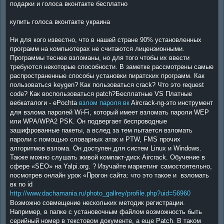
подарки и голоса вконтакте бесплатно
купить голоса вконтакте украина
Ни для кого известно, что в нашей стране 90% установленных
программ на компьютерах не считаются лицензионными.
Программы теснее взломаны, но для того чтобы их ввести
требуются некоторые способности. В заметке рассмотрены самые
распространенные способы установки пиратских программ. Как
пользоваться keygen? Как пользоваться crack? Что это request
code? Как воспользоваться patch?Бесплатные VS Платные
вебкаталоги - ePochta
взлом пароля вк
Aircrack-ng-это инструмент
для взлома паролей Wi-Fi, который имеет взломать пароли WEP
или WPA/WPA2 PSK. Он подвергает беспроводные
зашифрованные пакеты, а вслед за тем пытается взломать
пароли с помощью словарных атак и PTW, FMS прочих
алгоритмов взлома. Он доступен для систем Linux и Windows.
Также можно слушать живой компакт-диск Aircrack. Обучение в
сфере «SEO» на Yalpi.org. ? Изучайте маркетинг самостоятельно,
посмотрев онлайн урок «Прогон сайта: что это такое и взломать
вк по id
http://www.dachamania.ru/photo_gallrey/profile.php?uid=56960
Возможно совмещение нескольких методик регистрации.
Например, в папке с установочным файлом возможность быть
серийный номер в текстовом документе, а еще Patch. В таком