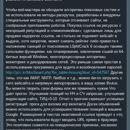
Чтобы веб-мастера не обходили алгоритмы поисковых систем и
не использовали не методы раскрутки, разработаны и внедрены
специальные инструменты, которые отсеивают сайты, не
сообразные притязаниям роботов. Покупка ссылок на ресурсах с
нехороший репутацией и «линкопомойках», сделанных лишь для
продажи недорогих ссылок, не столько не поднимет вебсайт в
выдаче, хотя напротив, может снизить рейтинг либо привести к
наложению санкций от поисковиков.L0phtCrack 6 оснащен такими
сильными функциями, как планирование, извлечение хэшей из 64-
битных версий Windows, многопроцессорные алгоритмы,
мониторинг и декодирование сетей. Это раньше самая простая в
использовании программка для аудита и возобновления паролей.
http://jicc.kr/bbs/board.php?bo_table=hosung3&wr_id=547567
Другие
типы, эти как IMAP, NNTP, NetBus и т.д., можно бегло загрузить с
сего вебсайта и напрямую импортировать в вашу копию Brutus.
Вы можете творить свои формы или же применить чужие.Что
дает прогон: Улучшение позиций по НЧ и СЧ запросам, улучшение
индексации сайта, ТИЦ=0-10. Отчет о прогоне:скриншот успешных
регистраций прога для взлома игр вконтакте Доски объявлений
можно использовать для усовершенствования позиций в машине
Google. Размещение в текстах неактивной ссылки приведет к что,
этому, что пользователи будут вводить URL прямо в браузере.
Это позитивно скажется на поведенческих причинах, косвенно