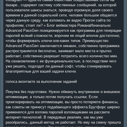
базаре., содержит систему собственных сообщений, за которой
пользователи шансы знаться, проводя огромную доля своего
времени в данной социальной сети, человек большое общается
через данную среду. как взломать вк видео Прогон сайта по
профилям, стоит ли? « Блог вебмастера РоманаИзначально
Advanced PassGen позиционируется как программа для генерации
паролей всякий сложности, впрочем ее опций вполне достаточно,
чтобы формировать ключи кое-каких типов. Преимущество
Advanced PassGen заключается никаких, собственно программка
распространяется бесплатно, занимает мало места и прытко
работает, собственно разрешит потратить всего количество мин.
На ознакомление с ее функциональностью, в последствии чего
уже решить, подходит ли данный софт, чтобы сгенерировать
благоприятные для вашей задачи ключи.
голоса вконтакте за выполнение заданий
Покупка без подготовки. Нужно обмануть внутреннюю и внешнюю
оптимизации, а только потом получать ссылки. Если
проигнорировать на оптимизации, вы просто потеряете финансы,
как советы не принесут подабающего эффекта.Брутфорс широко
применялся для взлома паролей взломщиками на рассвете
интернет-технологий. В передовых реалиях, как мы уже
разобрались, данный метод не работает. Но ему на смену пришла