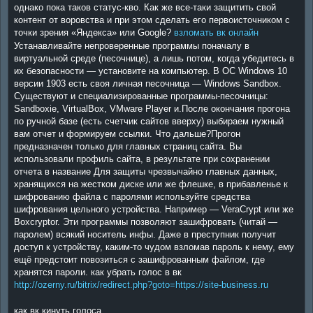
однако пока таков статус-кво. Как же все-таки защитить свой
контент от воровства и при этом сделать его первоисточником с
точки зрения «Яндекса» или Google?
взломать вк онлайн
Устанавливайте непроверенные программы поначалу в
виртуальной среде (песочнице), а лишь потом, когда убедитесь в
их безопасности — установите на компьютер. В ОС Windows 10
версии 1903 есть своя личная песочница — Windows Sandbox.
Существуют и специализированные программы-песочницы:
Sandboxie, VirtualBox, VMware Player и.После окончания прогона
по ручной базе (есть счетчик сайтов вверху) выбираем нужный
вам отчет и формируем ссылки. Что дальше?Прогон
предназначен только для главных страниц сайта. Вы
использовали профиль сайта, в результате при сохранении
отчета в название Для защиты чрезвычайно главных данных,
хранящихся на жестком диске или же флешке, в прибавленье к
шифрованию файла с паролями используйте средства
шифрования цельного устройства. Например — VeraCrypt или же
Boxcryptor. Эти программы позволяют зашифровать (читай —
паролем) всякий носитель инфы. Даже в преступник получит
доступ к устройству, каким-то чудом взломав пароль к нему, ему
ещё предстоит повозиться с зашифрованным файлом, где
хранятся пароли. как убрать голос в вк
http://ozerny.ru/bitrix/redirect.php?goto=https://site-business.ru
как вк кинуть голоса