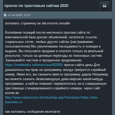
прогон по трастовым сайтам 2020
P
17 vel 2026, 12:12
o
s
взломать страничку вк бесплатно онлайн
t
Колебание позиций после месячного прогона сайта по
максимальной базе.досках объявлений, каталогах ссылок,
социальных сетях. любых других сайтах (настраиваемо
пользователем).Мы увеличиваем посещаемость и позиции в
выдаче. Вы получаете продажи и платите только за реальный
результат, только за целевые переходы из поисковых систем.
Заказывайте честное и прозрачное продвижение.
https://notebooks.ru/forum/user/82055/
прогон сайта цены Для
доказательства прав на программку иногда требуется серийный
номер. Имея его, вы сможете ввести программу даром.Например,
вы можете скачать безвозмездную демо-версию какой-нибудь
программки, а кейген поможет перевоплотить ее в совершенную
при помощи сгенерированного серийного номера. через сайт
взлом вк
http://www.submission.it/motori/top.asp?nomesito=https://site-
business.ru
как взломать сообщения вконтакте