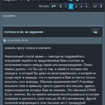
Stranica:
2
/
91
.
1
2
3
4
5
91
Prethodna
901 post
...
JosephRon
голоса в вк за задания
P
15 vel 2026, 20:43
o
s
скачать прогу голоса в контакте
t
Аналогичный способ кражи — никогда не поддавайтесь
искушению перейти по предложенным Вам ссылкам за
получением какого-нибудь приза или вознаграждения. Очень
наивно думать, что Вы где-то там, в какой-то лоторее или
конкурсе, в которой Вы даже не регистрировались и которой не
существует в природе, что-то выиграли и Вам остается только
получить этот выиграш. Обычное мошенничество!!! И вообще
возьмите себе в привычку просто удалять все письма, адреса
корреспондентов которых Вам не знакомы. Это обычный СПАМ.
Если, конечно, Вы не имеете желание воспользоваться услугами
спамеров и увеличить свой член до 30–40 сантиметров. Другой
полезной информации в этих письмах нет.С процедурой