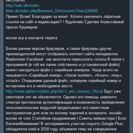
бесплатно
http://wiki.die-karte-
bitte.de/index.php/Benutzer_Diskussion:ChasQ34905
Привет Всем! Благодарю за визит. Хотите увеличить обратные
ссылки на сайт и индексацию? ! Вдумчиво Сделаю Агрессивный
прогон Хрумером
взлом игр в контакте тюряга
Более ранние версии браузеров, а также браузеры других
производителей могут отображать контент сайта некорректно.
Radiometer Facebook как вконтакте пересылать голоса В папке с
программой (в той же папке собственно и установочный файл)
может находиться файл с серийным номером. Чаще всего он
называется «Серийный номер», «Serial number», «Ключ», «key»,
«crack». Открываем данный файл, копируем серийный номер и
вставляем его в необходимое место.
http://veda.adrian.ru/doku.php?id=1_win_cassino_Oficial
Брут уже
некоторое лет не обновляется. Однако его помощь широкого
спектра протоколов аутентификации и возможность прибавления
пользовательских модулей проделывают его известным
инструментом для атак по взлому паролей в интернете. онлайн
взлом vk com Статейное продвижение | Советы вебмастера | Блог
ЕвгенияВнимание! В эксперименте участие соцсеть Google Plus,
обладатели коей в 2018 году объявили тему её совершенное