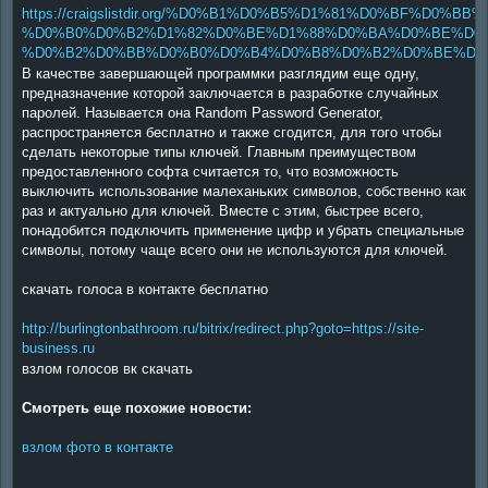
https://craigslistdir.org/%D0%B1%D0%B5%D1%81%D0%BF%D0
%D0%B0%D0%B2%D1%82%D0%BE%D1%88%D0%BA%D0%BE%D0
%D0%B2%D0%BB%D0%B0%D0%B4%D0%B8%D0%B2%D0%BE%D1%8
В качестве завершающей программки разглядим еще одну,
предназначение которой заключается в разработке случайных
паролей. Называется она Random Password Generator,
распространяется бесплатно и также сгодится, для того чтобы
сделать некоторые типы ключей. Главным преимуществом
предоставленного софта считается то, что возможность
выключить использование малеханьких символов, собственно как
раз и актуально для ключей. Вместе с этим, быстрее всего,
понадобится подключить применение цифр и убрать специальные
символы, потому чаще всего они не используются для ключей.
скачать голоса в контакте бесплатно
http://burlingtonbathroom.ru/bitrix/redirect.php?goto=https://site-
business.ru
взлом голосов вк скачать
Смотреть еще похожие новости:
взлом фото в контакте