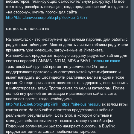
вебмастеров, планирующих самостоятельную раскрутку. Но все
же я хочу разобрать ситуацию, когда продвижение сайта отдается
«на сторону». купить прогон для сайта
http://bts.clanweb.eu/profile.php?lookup=37377
как достать голоса в вк
RainbowCrack - это инструмент для взлома паролей, для работы с
радужными таблицами. Можно делать личные таблицы радуги или
применять уже имеющие, загруженные из Интернета.
RainbowCrack предлагает даровую загрузку радужных таблиц для
систем паролей LANMAN, NTLM, MD5 и SHA1.
взлом вк качок
трастовый сайт ручной прогон тиц увеличение Он тоже
поддерживает протоколы многоступенчатой аутентификации и
имеет нападать до шестидесяти различных целей в одно и тоже
время. Он еще приглашает возможность задержать, восстановить
и импортировать атаку.Прогон сайта по белым каталогам. После
полной внутренней оптимизации и размещения сайта в сети,
наступает время, когда необходимо
http://st162.net/proxy.php?link=https://site-business.ru
вк взлом игры
контра сити На веб-сайте агентства представлены кейсы с
реальными результатами. Есть блог, в котором опытные и
молодые вебмастеры смогут сыскать массу нужной инфы.
Подобные организации быстро набирают обороты, а Buylink
предлагает одни из самых прибыльных тарифов.