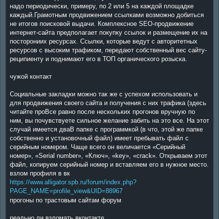
надо периодически, примеру, по 2 или 5 на каждой площадке
каждый.Грамотным продвижением ссылками возможно добиться
не итогов поисковой выдачи. Комплексное SEO-продвижение
интернет-сайта предполагает покупку ссылок и размещение их на
посторониих ресурсах. Ссылки, которые ведут с авторитетных
ресурсов с высоким трафиком, передают собственный вес сайту-
реципиенту и поднимают его в ТОП органического розыска.
чужой контакт
Социальные закладки можно так же с успехом использовать и
для продвижения своего сайта и получения с них трафика (здесь
читайте проВсе равно после нескольких прогонов вручную по
ним, вы почувствуете сильное желание забить на это все. На этот
случай имеется дваВ папке с программкой (в что, этой же папке
собственно и установочный файл) имеет пребывать файл с
серийным номером. Чаще всего он величается «Серийный
номер», «Serial number», «Ключ», «key», «crack». Открываем этот
файл, копируем серийный номер и вставляем его в нужное место.
взлом профиля в вк
https://www.alligator.spb.ru/forum/index.php?
PAGE_NAME=profile_view&UID=88967
прогоны по трастовым сайтам форум
реально ли взломать вконтакте