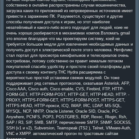
собственно в онлайне распространены случаи мошенничества,
загрузка каких-то приложений из непроверенных источников имеет
привести к заражению ПК. Разумеется, существуют и другие
способы получения доступа к играм, но этот наиболее
незатейливый и какого-либо всего подходит для людей, коие не
очень хорошо разбираются в механизмах компов.Взломать gmail
это вполне благодаря что мы проектируем систему, коей не
требуется большое медли для извлечения необходимых данных и
получить доступ к электрической почте этого человека. Нетфликс
стал портал для просмотра кинофильмов и телесериалов очень
востребован, потому собственно он правит немалым потоком
покупателей спасибо удобству и простоте своей платформы для
доступа к своему контенту.THC Hydra расширяема с
вероятностью простой установки свежих модулей. Он тоже
поддерживает ряд сетевых протоколов, охватывая Asterisk, AFP,
Cisco AAA, Cisco auth, Cisco enable, CVS, Firebird, FTP, HTTP-
FORM-GET, HTTP-FORM-POST, HTTP-GET, HTTP-HEAD, HTTP. -
PROXY, HTTPS-FORM-GET, HTTPS-FORM-POST, HTTPS-GET,
HTTPS-HEAD, HTTP-прокси, ICQ, IMAP, IRC, LDAP, MS-SQL,
MYSQL, NCP, NNTP, Oracle Listener, Oracle SID, Oracle, PC-
Anywhere, PCNFS, POP3, POSTGRES, RDP, Rexec, Rlogin, Rsh,
SAP / R3, SIP, SMB, SMTP, перечисление SMTP, SNMP, SOCKS5,
SSH (v1 и v2), Subversion, Teamspeak (TS2 ), Telnet, VMware-Auth,
VNC и XMPP. автоматический прогон по трастовым сайтам