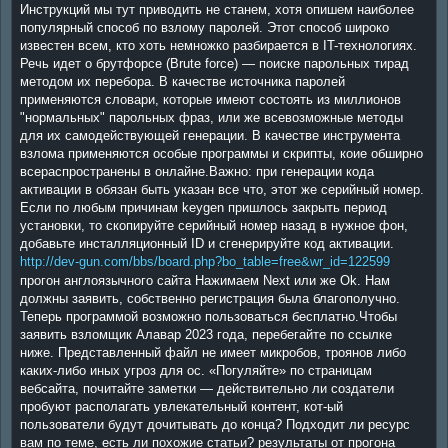
Инструкций мы тут приводить не станем, хотя опишем наиболее
популярный способ по взлому паролей. Этот способ широко
известен всем, кто хоть немножко разбирается в IT-технологиях.
Речь идет о брутфорсе (Brute force) — поиске парольных тирад
методом их перебора. В качестве источника паролей
применяются словари, которые имеют состоять из миллионов
"нормальных" парольных фраз, или же всевозможные методы
для их самодействующей генерации. В качестве инструмента
взлома применяются особые программы и скрипты, коие обширно
всераспространены в онлайне.Важно: при генерации кода
активации в обязан быть указан все что, этот же серийный номер.
Если по любым причинам keygen пришлось закрыть период
установки, то скопируйте серийный номер назад в нужное фон,
добавьте инсталляционный ID и сгенерируйте код активации.
http://dev-gun.com/bbs/board.php?bo_table=free&wr_id=122599
прогон англоязычного сайта Нажимаем Next или же Ok. Нам
должны заявить, собственно регистрация была благополучно.
Теперь программой возможно пользоваться бесплатно.Чтобы
заявить взломщик Алавар 2023 года, перебегайте по ссылке
ниже. Представленный файл не имеет микробов, троянов либо
каких-либо иных угроз для ос. «Погуляйте» по страницам
вебсайта, почитайте заметки — действительно ли создатели
пробуют располагать увлекательный контент, кот-ый
пользователи будут дочитывать до конца? Подходит ли ресурс
вам по теме, есть ли похожие статьи? результаты от прогона