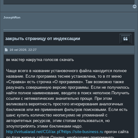
JosephRon
закрыть страницу от индексации
P
16 vel 2026, 22:27
o
s
вк мастер накрутка голосов скачать
t
Чаще всего в названии установочного файла находится полное
название. Если программа теснее установлена, то в пт меню
«Справка» есть строчка «О программке». Там возможно также
разузнать совершенную версию программы. Если не получилось
найти полное наименование, вводите в поиск неполное.Получить
ссылки с нетематических значительно проще. При этом
великовата вероятность простого игнорирования аналогичных
бэклинков или же применения фильтров поисковыми. Если есть
шанс купить количество неописуемо не упоминаний с
авторитетных ресурсов, этим стопам пользоваться, но
злоупотреблять этими бэклинками надо.
http://virtualarad.net/CGI/ax.pl?https://site-business.ru
прогон сайта
по базе жирных сайтов Однако, необходимо припоминать,