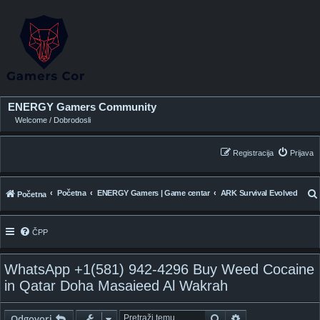
ENERGY Gamers Community
Welcome / Dobrodosli
Registracija
Prijava
Početna
ENERGY Gamers | Game centar
ARK Survival Evolved
Početna
ČPP
WhatsApp +1(581) 942-4296 Buy Weed Cocaine
i
in Qatar Doha Masaieed Al Wakrah
Pretražnik
Napredno pretraž
Odgovori