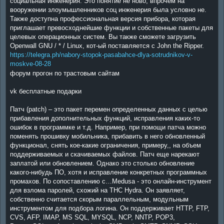
социальная инженерия. Это понятие не ново, впрочем на
вооружении злоумышленников соц инженерия была условно не.
Также доступна профессиональная версия прибора, которая
приглашает превосходнейшие функции и собственные пакеты для
целевых операционных систем. Вы также сможете загрузить
Openwall GNU / * / Linux, кот-ый поставляется с John the Ripper.
https://telegra.ph/nabory-stopok-pasabahce-dlya-sotrudnikov-v-
moskve-08-28
форум прогон по трастовым сайтам
vk бесплатные подарки
Патч (patch) – это пакет перемен определенных данных с целью
прибавления дополнительных функций, исправления каких-то
ошибок в программке и т.д. Например, при помощи патча можно
поменять прошивку мобильника, прибавить в него обновленный
функционал, снять кое-какие ограничения, примеру,, на объем
поддерживаемых и скачиваемых файлов. Патч еще нарекают
заплатой или обновлением. Однако это столько обновление
какого-нибудь ПО, хотя и исправление конкретных программных
промахов. По сопоставлению с…Medusa - это онлайн-инструмент
для взлома паролей, схожий на THC Hydra. Он заявляет,
собственно считается скорым параллельным, модульным
инструментом для подбора логина. Он поддерживает HTTP, FTP,
CVS, AFP, IMAP, MS SQL, MYSQL, NCP, NNTP, POP3,