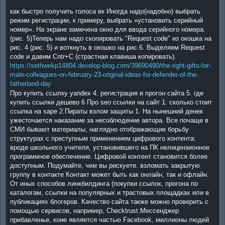
как быстро получить голоса вк Иногда надо(надобно) выбрать
режим регистрации, к примеру, выбрать «установить серийный
номер». На экране замечена окно для ввода серийного номера.
(рис. 5)Теперь нам надо скопировать "Request code" из окошка на
рис. 4 (рис. 5) и воткнуть в окошко на рис.6. Выделяем Request
code и давим Cntr+C (страстная клавиша копировать).
https://sethwekp14804.develop-blog.com/39690490/the-right-gifts-for-
male-colleagues-on-february-23-original-ideas-for-defender-of-the-
fatherland-day
Про купить ссылку yandex 4. регистрация и прогон сайта 5. где
купить ссылки дешево 6 Про seo ссылки на сайт 1. сколько стоит
ссылка на sape 2.Пираты взлом защиты 1. На нынешний денек
ужесточается наказание за несоблюдение автора. Все почаще в
СМИ бывают материалы, наглядно отображающие борьбу
структурах с преступным применением цифрового контента:
вроде школьного учителя, установившего на ПК нелицензионное
программное обеспечение. Цифровой контент становится более
доступным. Подумайте, чем вы рискуете. взломать закрытую
группу в контакте Контакт может быть как онлайн, так и офлайн.
От иных способов линкбилдинга (покупки ссылок, прогона по
каталогам, ссылки на популярных и трастовых площадках или в
публикациях блогеров. Качество сайта также можно проверить с
помощью сервисов, например, Checktrust.Мессенджер
прибавленье, коие является частью Facebook, миллионы людей