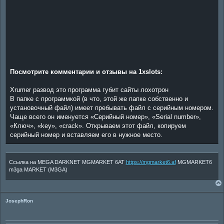
Посмотрите комментарии и отзывы на 1xslots:
Xrumer развод это программа губит сайты лохотрон
В папке с программкой (в что, этой же папке собственно и
установочный файл) имеет пребывать файл с серийным номером.
Чаще всего он именуется «Серийный номер», «Serial number»,
«Ключ», «key», «crack». Открываем этот файл, копируем
серийный номер и вставляем его в нужное место.
Ссылка на MEGA DARKNET MGMARKET 6AT
https://mgmarket6.af
MGMARKET6
m3ga MARKET (M3GA)
JosephRon