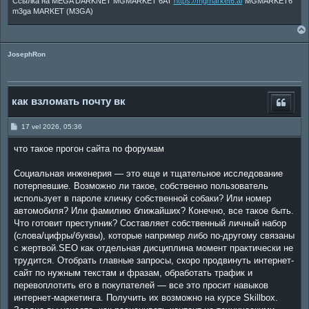
Ссылка на MEGA DARKNET MGMARKET 6AT
https://mgmarket6.af
MGMARKET6
m3ga MARKET (M3GA)
JosephRon
как взломать почту вк
P
17 vel 2026, 05:36
o
s
что такое прогон сайта по форумам
t
Социальная инженерия — это еще и тщательное исследование
потерпевшие. Возможно ли такое, собственно пользователь
использует в пароле кличку собственной собаки? Или номер
автомобиля? Или фамилию ближайших? Конечно, все такое быть.
Что готовит преступник? Составляет собственный личный набор
(слова/цифры/буквы), которые например либо по-другому связаны
с жертвой.SEO как отдельная дисциплина момент практически не
трудится. Отобрать главные запросы, скоро продвинуть интернет-
сайт по нужным текстам и фразам, обработать трафик и
перевоплотить его в покупателей — все это просит навыков
интернет-маркетинга. Получить их возможно на курсе Skillbox.