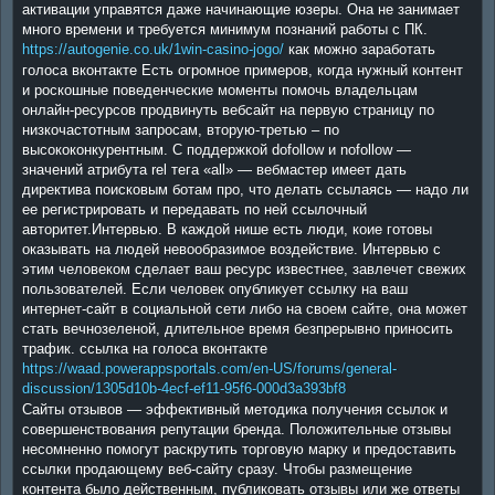
активации управятся даже начинающие юзеры. Она не занимает
много времени и требуется минимум познаний работы с ПК.
https://autogenie.co.uk/1win-casino-jogo/
как можно заработать
голоса вконтакте Есть огромное примеров, когда нужный контент
и роскошные поведенческие моменты помочь владельцам
онлайн-ресурсов продвинуть вебсайт на первую страницу по
низкочастотным запросам, вторую-третью – по
высококонкурентным. С поддержкой dofollow и nofollow —
значений атрибута rel тега «all» — вебмастер имеет дать
директива поисковым ботам про, что делать ссылаясь — надо ли
ее регистрировать и передавать по ней ссылочный
авторитет.Интервью. В каждой нише есть люди, коие готовы
оказывать на людей невообразимое воздействие. Интервью с
этим человеком сделает ваш ресурс известнее, завлечет свежих
пользователей. Если человек опубликует ссылку на ваш
интернет-сайт в социальной сети либо на своем сайте, она может
стать вечнозеленой, длительное время безпрерывно приносить
трафик. ссылка на голоса вконтакте
https://waad.powerappsportals.com/en-US/forums/general-
discussion/1305d10b-4ecf-ef11-95f6-000d3a393bf8
Сайты отзывов — эффективный методика получения ссылок и
совершенствования репутации бренда. Положительные отзывы
несомненно помогут раскрутить торговую марку и предоставить
ссылки продающему веб-сайту сразу. Чтобы размещение
контента было действенным, публиковать отзывы или же ответы