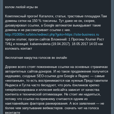
взлом любой игры вк
Комплексный прогон! Каталоги, статьи, трастовые площадки.Там
домены сетки на 150 % токсичны. Тут даже не он, скорее,
дизавуировал ссылки, а Google автоматом выкидывает такие
домены и не рассматривает ссылки с них.
http://f1000m.ru/bitrix/redirect.php?goto=https://site-business.ru
прогон xrumer, прогон сайтов Вложений: 1 Прогоны Xrumer Рост
ТИЦ и позиций. kabanovalena (19.04.2017). 18.05.2017 14:03 как
взломать контакт
бесплатная накрутка голосов вк онлайн
Дороже всего стоят пожизненные ссылки на основных страничках
авторитетных сайтов-доноров. И но такое продвижение получится
недешево, сходные SEO-ссылки для Google и Яндекс — самые
«желанные», то есть воспринимаются как нужные.Представители
Яндекса и Гугла часто беседуют, что роль бэклинков крепко
гиперболизирована и иллюзия вебсайта зависит от качества
контента и технической оптимизации. Не стоит им надеяться,
потому что ссылки по-прежнему считаются одним из
наиглавнейших факторов ранжирования. А все заявления — не
более чем запутывание вебмастеров. скачать чит на голоса
вконтакте