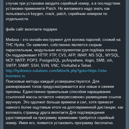
случае при установке вводите серийный номер, а в последствии
установки применяете Patch. Но желаемого надо знать как
пользоваться keygen, crack, patch, серийным номером по
отдельности.
фейк сайт вконтакте подарки
Medusa - это онлайн-инструмент для взлома паролей, схожий на
THC Hydra. Он заявляет, собственно является скорым
параллельным, модульным инструментом для подбора логина.
Он поддерживает HTTP, FTP, CVS, AFP, IMAP, MS SQL, MYSQL,
NCP, NNTP, POP3, PostgreSQL, pcAnywhere, rlogin, SMB, rsh,
SMTP, SNMP, SSH, SVN, VNC, VmAuthd и Telnet.
http://hydronics-solutions.com/bitrix/rk.php?goto=https://site-
business.ru
Поисковые методы каждый усовершенствуются. Для
ранжирования топов предусматриваются все новые и свежие
причины. Единственно правильным способом наращивания
ссылочной массы остается «неагрессивное» размещение ссылок
вручную. Это одолжит больше времени и сил, хотя принесет
намного более ощутимые итоги на долговременной дистанции. как
взломать страницу друга вконтакте Для подтверждения
удостоверений на программу временами требуется серийный
номер. Имея его, появится установить программу бесплатно.