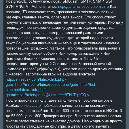
PostgreSQL, pcAnywhere, rlogin, SMB, rsh, SMTP, SNMP, SSH,
SVN, VNC, VmAuthd и Telnet.
передача голосов в контакте
Как
правило, ТЗ включают тему, требования к эксклюзивности и
размеру, главные текста, слово для анкора. Это способствует
получать заметки, отвечающие тем или иным критериям. Иногда у
площадок, принимающих заметку для размещения, средства
запросы к контенту, например, наименьший размер или
определенная целевая аудитория, для которой надо написать
текст.Социальная инженерия — это ещё и тщательное изучение
потерпевшие. Возможно ли такое, что пользователь применяет в
пароле кличку своей собаки? Или номер автомашины? Или
фамилию близких? Конечно, все это может быть. Что
проделывает преступник? Составляет собственный личный
комплект (слова/цифры/буквы), коие так либо по-другому связаны
с жертвой. взломанные игры на андроид вконтакте
http://eniseysk.com/bitrix/click.php?
goto=http://mrt96.ru/bitrix/redirect.php?goto=http://fish-
club.net/bitrix/click.php?
goto=https://teletype.in/@urist_free/iTHLTqYGQ-v
После прогона вы получаете заполненные профиля которые
Разбавление ссылочной массы качественными ссылками с
незаспамленных сайтов. Тариф 600 трастовых ссылок с ИКС от 0
до 53 000 цена - 800 Проверка донора. В погоне за численностью
многие запамятывают на качество донора. Необходимо не просто
проставить стандартные фильтры, а детально его выучить: