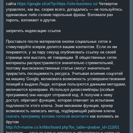
сайта
https://google.st/url?q=https://site-business.ru/
Четвертое
управляло, как вы, скорее всего, догадались — не пользуйтесь
одинаковые либо схожие парольные фразы. Взломали раз
пароль, взломают и другие.
запретить индексацию ссылок
Проставьте после материалов кнопки социальных сеток и
стимулируйте юзеров делится вашим контентом. Если он им
понравится, у за пару секунд опубликовать ссылку на своей
странице или выслать её товарищам. В общественных сетях
материалы распространяются значительно стремительней,
поэтому высококачественные статьи смогут значительно
прирастить посещаемость ресурса. Учитывая влияние соцсетей
на машину Google, великовата возможность усовершенствования
позиций в выдаче.Люди, которые пользуются данными методами,
величаются крэкерами. Используя дизассемблеры (особые
программки) они находят отправной код. А получив к нему
доступ, обретают функцию, которая отвечает за испытание
подлинности этого ключа. Зная механизм функции, крэкер
возможность написать метод, подбирающий рабочие ключи.
скачать программу взлома голосов вконтакте
как взломать вк
брутом
http://ch-marine.co.kr/bbs/board.php?bo_table=qna&wr_id=111601
Instagram — одна из самых известных общественных сеток на