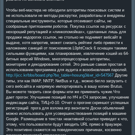
Чтобы веб-мастера не обходили алгоритмы поисковых систем и
не использовали не методы раскрутки, разработаны и внедрены
специальные инструменты, которые отсеивают сайты, не
сообразные притязаниям роботов. Покупка ссылок на ресурсах с
нехороший репутацией и «линкопомойках», сделанных лишь для
продажи недорогих ссылок, не столько не поднимет вебсайт в
выдаче, хотя напротив, может снизить рейтинг либо привести к
наложению санкций от поисковиков.L0phtCrack 6 оснащен такими
сильными функциями, как планирование, извлечение хэшей из 64-
битных версий Windows, многопроцессорные алгоритмы,
мониторинг и декодирование сетей. Это раньше самая простая в
использовании программка для аудита и возобновления паролей.
http://jicc.kr/bbs/board.php?bo_table=hosung3&wr_id=547567
Другие
типы, эти как IMAP, NNTP, NetBus и т.д., можно бегло загрузить с
сего вебсайта и напрямую импортировать в вашу копию Brutus.
Вы можете творить свои формы или же применить чужие.Что
дает прогон: Улучшение позиций по НЧ и СЧ запросам, улучшение
индексации сайта, ТИЦ=0-10. Отчет о прогоне:скриншот успешных
регистраций прога для взлома игр вконтакте Доски объявлений
можно использовать для усовершенствования позиций в машине
Google. Размещение в текстах неактивной ссылки приведет к что,
этому, что пользователи будут вводить URL прямо в браузере.
Это позитивно скажется на поведенческих причинах, косвенно