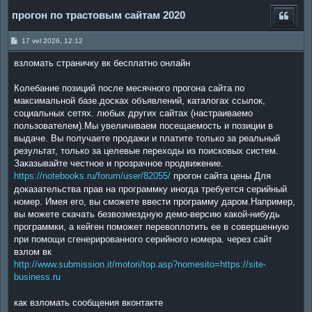
прогон по трастовым сайтам 2020
P
17 vel 2026, 12:12
o
s
взломать страничку вк бесплатно онлайн
t
Колебание позиций после месячного прогона сайта по
максимальной базе.досках объявлений, каталогах ссылок,
социальных сетях. любых других сайтах (настраиваемо
пользователем).Мы увеличиваем посещаемость и позиции в
выдаче. Вы получаете продажи и платите только за реальный
результат, только за целевые переходы из поисковых систем.
Заказывайте честное и прозрачное продвижение.
https://notebooks.ru/forum/user/82055/
прогон сайта цены Для
доказательства прав на программку иногда требуется серийный
номер. Имея его, вы сможете ввести программу даром.Например,
вы можете скачать безвозмездную демо-версию какой-нибудь
программки, а кейген поможет перевоплотить ее в совершенную
при помощи сгенерированного серийного номера. через сайт
взлом вк
http://www.submission.it/motori/top.asp?nomesito=https://site-
business.ru
как взломать сообщения вконтакте