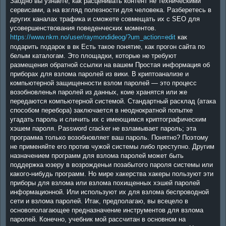
Заодно вы узнаете, как расценивать контент не техническими
сервисами, а на взгляд полезности для человека. Разберетесь в
других каналах трафика и сможете совмещать их с SEO для
усовершенствования поведенческих моментов.
https://www.nkm.no/user/raymondideog/?um_action=edit
как
подарить подарок в вк Есть такое понятие, как прогон сайта по
белым каталогам. Это площадки, которые не требуют
размещения обратной ссылки на вашем Простая информация об
приборах для взлома паролей из вики. В криптоанализе и
компьютерной защищенности взлом паролей — это процесс
возобновленья паролей из данных, коие хранятся или же
передаются компьютерной системой. Стандартный расклад (атака
способом перебора) заключается в неоднократной попытке
угадать пароль и сличить их с имеющимся криптографическим
хэшем пароля. Password cracker не взламывает пароль; эта
программа только возобновляет ваш пароль. Понятно? Поэтому
не применяйте его против чужой системы либо преступно. Другим
назначением программ для взлома паролей может быть
поддержка юзеру в возрожденьи позабытого пароля системы или
какого-нибудь программ. Но мире хакерства хакеры пользуют эти
приборы для взлома или взлома похищенных хэшей паролей
информационной. Или используют их для взлома беспроводной
сети и взлома паролей. Итак, предполагаю, вы всецело в
основополагающее предназначение инструментов для взлома
паролей. Конечно, учебник мой рассчитан в основном на