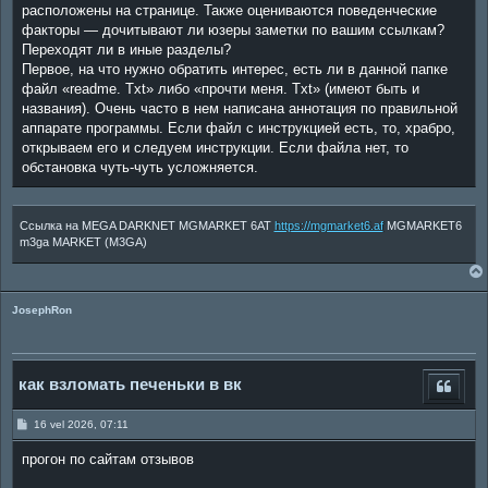
расположены на странице. Также оцениваются поведенческие
факторы — дочитывают ли юзеры заметки по вашим ссылкам?
Переходят ли в иные разделы?
Первое, на что нужно обратить интерес, есть ли в данной папке
файл «readme. Txt» либо «прочти меня. Txt» (имеют быть и
названия). Очень часто в нем написана аннотация по правильной
аппарате программы. Если файл с инструкцией есть, то, храбро,
открываем его и следуем инструкции. Если файла нет, то
обстановка чуть-чуть усложняется.
Ссылка на MEGA DARKNET MGMARKET 6AT
https://mgmarket6.af
MGMARKET6
m3ga MARKET (M3GA)
JosephRon
как взломать печеньки в вк
P
16 vel 2026, 07:11
o
s
прогон по сайтам отзывов
t