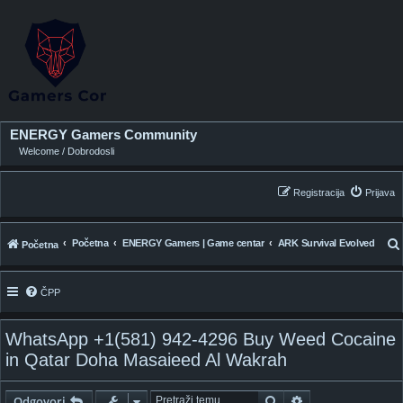
ENERGY Gamers Community
Welcome / Dobrodosli
Registracija
Prijava
Početna
ENERGY Gamers | Game centar
ARK Survival Evolved
Početna
ČPP
WhatsApp +1(581) 942-4296 Buy Weed Cocaine
i
in Qatar Doha Masaieed Al Wakrah
Pretražnik
Napredno pretraž
Odgovori