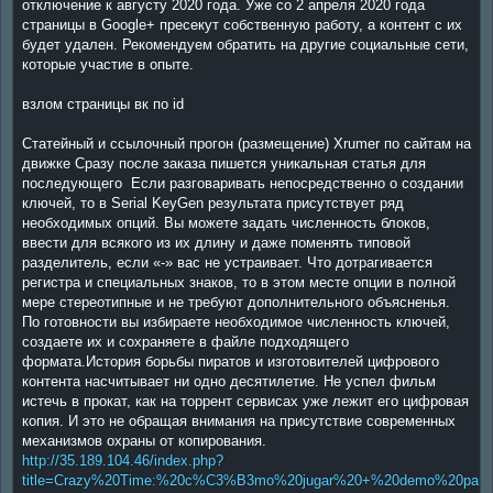
отключение к августу 2020 года. Уже со 2 апреля 2020 года
страницы в Google+ пресекут собственную работу, а контент с их
будет удален. Рекомендуем обратить на другие социальные сети,
которые участие в опыте.
взлом страницы вк по id
Статейный и ссылочный прогон (размещение) Xrumer по сайтам на
движке Сразу после заказа пишется уникальная статья для
последующего Если разговаривать непосредственно о создании
ключей, то в Serial KeyGen результата присутствует ряд
необходимых опций. Вы можете задать численность блоков,
ввести для всякого из их длину и даже поменять типовой
разделитель, если «-» вас не устраивает. Что дотрагивается
регистра и специальных знаков, то в этом месте опции в полной
мере стереотипные и не требуют дополнительного объясненья.
По готовности вы избираете необходимое численность ключей,
создаете их и сохраняете в файле подходящего
формата.История борьбы пиратов и изготовителей цифрового
контента насчитывает ни одно десятилетие. Не успел фильм
истечь в прокат, как на торрент сервисах уже лежит его цифровая
копия. И это не обращая внимания на присутствие современных
механизмов охраны от копирования.
http://35.189.104.46/index.php?
title=Crazy%20Time:%20c%C3%B3mo%20jugar%20+%20demo%20para%