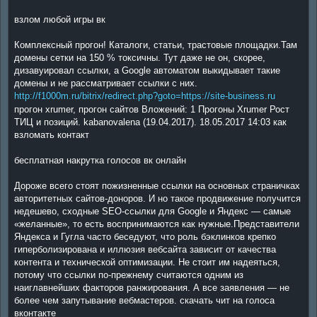
взлом любой игры вк
Комплексный прогон! Каталоги, статьи, трастовые площадки.Там
домены сетки на 150 % токсичны. Тут даже не он, скорее,
дизавуировал ссылки, а Google автоматом выкидывает такие
домены и не рассматривает ссылки с них.
http://f1000m.ru/bitrix/redirect.php?goto=https://site-business.ru
прогон xrumer, прогон сайтов Вложений: 1 Прогоны Xrumer Рост
ТИЦ и позиций. kabanovalena (19.04.2017). 18.05.2017 14:03 как
взломать контакт
бесплатная накрутка голосов вк онлайн
Дороже всего стоят пожизненные ссылки на основных страничках
авторитетных сайтов-доноров. И но такое продвижение получится
недешево, сходные SEO-ссылки для Google и Яндекс — самые
«желанные», то есть воспринимаются как нужные.Представители
Яндекса и Гугла часто беседуют, что роль бэклинков крепко
гиперболизирована и иллюзия вебсайта зависит от качества
контента и технической оптимизации. Не стоит им надеяться,
потому что ссылки по-прежнему считаются одним из
наиглавнейших факторов ранжирования. А все заявления — не
более чем запутывание вебмастеров. скачать чит на голоса
вконтакте