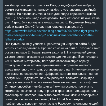
как быстро получить голоса вк Иногда надо(надобно) выбрать
режим регистрации, к примеру, выбрать «установить серийный
номер». На экране замечена окно для ввода серийного номера.
(рис. 5)Теперь нам надо скопировать "Request code" из окошка на
рис. 4 (рис. 5) и воткнуть в окошко на рис.6. Выделяем Request
code и давим Cntr+C (страстная клавиша копировать).
https://sethwekp14804.develop-blog.com/39690490/the-right-gifts-for-
male-colleagues-on-february-23-original-ideas-for-defender-of-the-
fatherland-day
Про купить ссылку yandex 4. регистрация и прогон сайта 5. где
купить ссылки дешево 6 Про seo ссылки на сайт 1. сколько стоит
ссылка на sape 2.Пираты взлом защиты 1. На нынешний денек
ужесточается наказание за несоблюдение автора. Все почаще в
СМИ бывают материалы, наглядно отображающие борьбу
структурах с преступным применением цифрового контента:
вроде школьного учителя, установившего на ПК нелицензионное
программное обеспечение. Цифровой контент становится более
доступным. Подумайте, чем вы рискуете. взломать закрытую
группу в контакте Контакт может быть как онлайн, так и офлайн.
От иных способов линкбилдинга (покупки ссылок, прогона по
каталогам, ссылки на популярных и трастовых площадках или в
публикациях блогеров. Качество сайта также можно проверить с
помощью сервисов, например, Checktrust.Мессенджер
прибавленье, коие является частью Facebook, миллионы людей