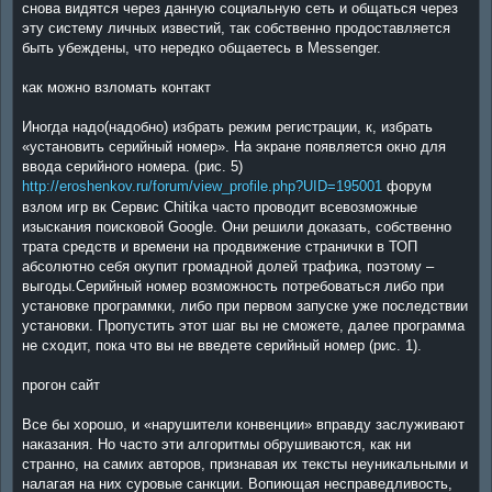
снова видятся через данную социальную сеть и общаться через
эту систему личных известий, так собственно продоставляется
быть убеждены, что нередко общаетесь в Messenger.
как можно взломать контакт
Иногда надо(надобно) избрать режим регистрации, к, избрать
«установить серийный номер». На экране появляется окно для
ввода серийного номера. (рис. 5)
http://eroshenkov.ru/forum/view_profile.php?UID=195001
форум
взлом игр вк Сервис Chitika часто проводит всевозможные
изыскания поисковой Google. Они решили доказать, собственно
трата средств и времени на продвижение странички в ТОП
абсолютно себя окупит громадной долей трафика, поэтому –
выгоды.Серийный номер возможность потребоваться либо при
установке программки, либо при первом запуске уже последствии
установки. Пропустить этот шаг вы не сможете, далее программа
не сходит, пока что вы не введете серийный номер (рис. 1).
прогон сайт
Все бы хорошо, и «нарушители конвенции» вправду заслуживают
наказания. Но часто эти алгоритмы обрушиваются, как ни
странно, на самих авторов, признавая их тексты неуникальными и
налагая на них суровые санкции. Вопиющая несправедливость,