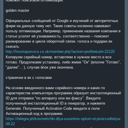
поможет поисковой оптимизации.
golden master
Официальных сообщений от Google и изучений от авторитетных
фирм на данную тему нет. Такие советы косвенно навевают
пользу оптимизации. Например, применение названия компании в
статье усилит её узнаваемость, соответственно – поможет
ранжированию в цикле оборотной связи. голоса и подарки вк
скачать
http://forumqservice.co.uk/member.php?action=profile&uid=22120
Копируем серийный номер, вставляем в нужное место и все
готово. Продолжаем установку, либо жмем "Ок" (вполне "Готово",
"далее"... ), случае блок уже окончена.
странички в вк с голосами
На основе введенного вами серийного номера и каких-то
характеристик компьютера программа образует инсталляционный
ID для отправки "по аппарату или же факсу". Введите
полученный инсталляционный ID в генератор, и нажмите
Generate. Полученный Activation Code введите в поле
Активационный код в программе.
https://telegra.ph/kosmetichki-dlya-suvenirov-optom-ot-proizvoditelya-
08-22