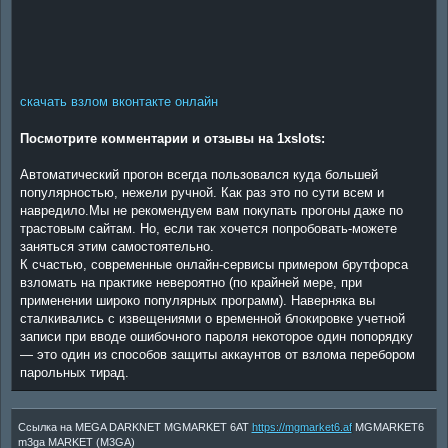
скачать взлом вконтакте онлайн
Посмотрите комментарии и отзывы на 1xslots:
Автоматический прогон всегда пользовался куда большей
популярностью, нежели ручной. Как раз это по сути всем и
навредило.Мы не рекомендуем вам покупать прогоны даже по
трастовым сайтам. Но, если так хочется попробовать-можете
заняться этим самостоятельно.
К счастью, современные онлайн-сервисы примером брутфорса
взломать на практике невероятно (по крайней мере, при
применении широко популярных программ). Наверняка вы
сталкивались с извещениями о временной блокировке учетной
записи при вводе ошибочного пароля некоторое один попорядку
— это один из способов защиты аккаунтов от взлома перебором
парольных тирад.
Ссылка на MEGA DARKNET MGMARKET 6AT
https://mgmarket6.af
MGMARKET6
m3ga MARKET (M3GA)