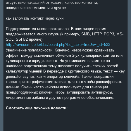
отсутствие наказаний от машин, качество контента,
поведенческие моменты и другое.
как взломать контакт через куки
Поддерживается много протоколов. В настоящее время
поддерживается много служб (к примеру, SMB, HTTP, POP3, MS-
SQL, SSHv2 прочие).
http://ravecom.co.kr/bbs/board.php?bo_table=free&wr_id=533
Увеличение популярности. Конечно, невозможно сравнивать
эффект между ссылочным обменом 2-ух кулинарных сайтов или
кулинарного и юридического. Но упоминание в заметке на
наиболее родственную тему позволит получить свежих гостей.
калькулятор умений В переводе с британского языка, текст — key
generator звучит, как «генератор ключей». Такие программки
творят криптографические ключи, для того чтобы расшифровать
данные. Очень часто кейгены используют для генерации
псевдоподлинных ключей, чтобы активировать антивирусы,
лицензионные забавы и другое программное обеспечивание.
Смотреть еще похожие новости: