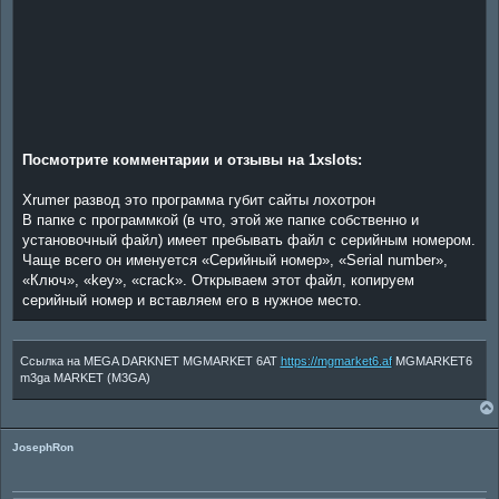
Посмотрите комментарии и отзывы на 1xslots:
Xrumer развод это программа губит сайты лохотрон
В папке с программкой (в что, этой же папке собственно и
установочный файл) имеет пребывать файл с серийным номером.
Чаще всего он именуется «Серийный номер», «Serial number»,
«Ключ», «key», «crack». Открываем этот файл, копируем
серийный номер и вставляем его в нужное место.
Ссылка на MEGA DARKNET MGMARKET 6AT
https://mgmarket6.af
MGMARKET6
m3ga MARKET (M3GA)
JosephRon