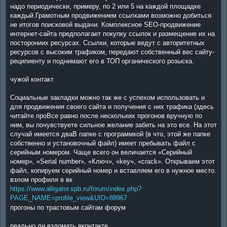
надо периодически, примеру, по 2 или 5 на каждой площадке
каждый.Грамотным продвижением ссылками возможно добиться
не итогов поисковой выдачи. Комплексное SEO-продвижение
интернет-сайта предполагает покупку ссылок и размещение их на
посторониих ресурсах. Ссылки, которые ведут с авторитетных
ресурсов с высоким трафиком, передают собственный вес сайту-
реципиенту и поднимают его в ТОП органического розыска.
чужой контакт
Социальные закладки можно так же с успехом использовать и
для продвижения своего сайта и получения с них трафика (здесь
читайте проВсе равно после нескольких прогонов вручную по
ним, вы почувствуете сильное желание забить на это все. На этот
случай имеется дваВ папке с программкой (в что, этой же папке
собственно и установочный файл) имеет пребывать файл с
серийным номером. Чаще всего он величается «Серийный
номер», «Serial number», «Ключ», «key», «crack». Открываем этот
файл, копируем серийный номер и вставляем его в нужное место.
взлом профиля в вк
https://www.alligator.spb.ru/forum/index.php?
PAGE_NAME=profile_view&UID=88967
прогоны по трастовым сайтам форум
реально ли взломать вконтакте