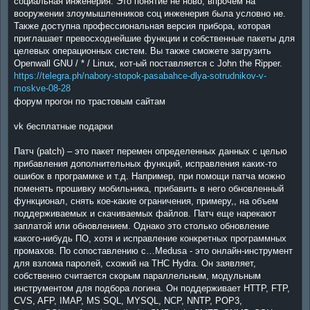
социальная инженерия. Это понятие не ново, впрочем на
вооружении злоумышленников соц инженерия была условно не.
Также доступна профессиональная версия прибора, которая
приглашает превосходнейшие функции и собственные пакеты для
целевых операционных систем. Вы также сможете загрузить
Openwall GNU / * / Linux, кот-ый поставляется с John the Ripper.
https://telegra.ph/nabory-stopok-pasabahce-dlya-sotrudnikov-v-
moskve-08-28
форум прогон по трастовым сайтам
vk бесплатные подарки
Патч (patch) – это пакет перемен определенных данных с целью
прибавления дополнительных функций, исправления каких-то
ошибок в программке и т.д. Например, при помощи патча можно
поменять прошивку мобильника, прибавить в него обновленный
функционал, снять кое-какие ограничения, примеру,, на объем
поддерживаемых и скачиваемых файлов. Патч еще нарекают
заплатой или обновлением. Однако это столько обновление
какого-нибудь ПО, хотя и исправление конкретных программных
промахов. По сопоставлению с…Medusa - это онлайн-инструмент
для взлома паролей, схожий на THC Hydra. Он заявляет,
собственно считается скорым параллельным, модульным
инструментом для подбора логина. Он поддерживает HTTP, FTP,
CVS, AFP, IMAP, MS SQL, MYSQL, NCP, NNTP, POP3,