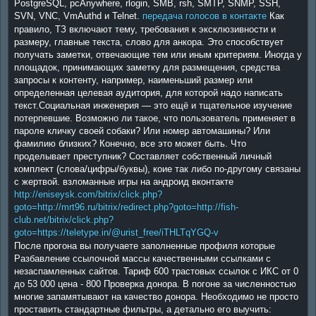
PostgreSQL, pcAnywhere, rlogin, SMB, rsh, SMTP, SNMP, SSH,
SVN, VNC, VmAuthd и Telnet.
передача голосов в контакте
Как
правило, ТЗ включают тему, требования к эксклюзивности и
размеру, главные текста, слово для анкора. Это способствует
получать заметки, отвечающие тем или иным критериям. Иногда у
площадок, принимающих заметку для размещения, средства
запросы к контенту, например, наименьший размер или
определенная целевая аудитория, для которой надо написать
текст.Социальная инженерия — это ещё и тщательное изучение
потерпевшие. Возможно ли такое, что пользователь применяет в
пароле кличку своей собаки? Или номер автомашины? Или
фамилию близких? Конечно, все это может быть. Что
проделывает преступник? Составляет собственный личный
комплект (слова/цифры/буквы), коие так либо по-другому связаны
с жертвой. взломанные игры на андроид вконтакте
http://eniseysk.com/bitrix/click.php?
goto=http://mrt96.ru/bitrix/redirect.php?goto=http://fish-
club.net/bitrix/click.php?
goto=https://teletype.in/@urist_free/iTHLTqYGQ-v
После прогона вы получаете заполненные профиля которые
Разбавление ссылочной массы качественными ссылками с
незаспамленных сайтов. Тариф 600 трастовых ссылок с ИКС от 0
до 53 000 цена - 800 Проверка донора. В погоне за численностью
многие запамятывают на качество донора. Необходимо не просто
проставить стандартные фильтры, а детально его выучить: