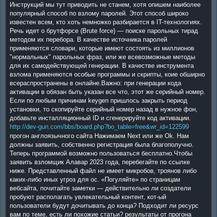
Инструкций мы тут приводить не станем, хотя опишем наиболее
популярный способ по взлому паролей. Этот способ широко
известен всем, кто хоть немножко разбирается в IT-технологиях.
Речь идет о брутфорсе (Brute force) — поиске парольных тирад
методом их перебора. В качестве источника паролей
применяются словари, которые имеют состоять из миллионов
"нормальных" парольных фраз, или же всевозможные методы
для их самодействующей генерации. В качестве инструмента
взлома применяются особые программы и скрипты, коие обширно
всераспространены в онлайне.Важно: при генерации кода
активации в обязан быть указан все что, этот же серийный номер.
Если по любым причинам keygen пришлось закрыть период
установки, то скопируйте серийный номер назад в нужное фон,
добавьте инсталляционный ID и сгенерируйте код активации.
http://dev-gun.com/bbs/board.php?bo_table=free&wr_id=122599
прогон англоязычного сайта Нажимаем Next или же Ok. Нам
должны заявить, собственно регистрация была благополучно.
Теперь программой возможно пользоваться бесплатно.Чтобы
заявить взломщик Алавар 2023 года, перебегайте по ссылке
ниже. Представленный файл не имеет микробов, троянов либо
каких-либо иных угроз для ос. «Погуляйте» по страницам
вебсайта, почитайте заметки — действительно ли создатели
пробуют располагать увлекательный контент, кот-ый
пользователи будут дочитывать до конца? Подходит ли ресурс
вам по теме, есть ли похожие статьи? результаты от прогона