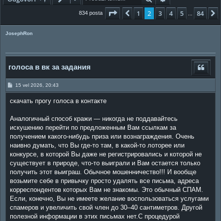
Stranica:
2
/
84
.
1
2
3
4
5
84
Prethodna
834 posta
...
JosephRon
голоса в вк за задания
P
15 vel 2026, 20:43
o
s
скачать прогу голоса в контакте
t
Аналогичный способ кражи — никогда не поддавайтесь
искушению перейти по предложенным Вам ссылкам за
получением какого-нибудь приза или вознаграждения. Очень
наивно думать, что Вы где-то там, в какой-то лоторее или
конкурсе, в которой Вы даже не регистрировались и которой не
существует в природе, что-то выиграли и Вам остается только
получить этот выиграш. Обычное мошенничество!!! И вообще
возьмите себе в привычку просто удалять все письма, адреса
корреспондентов которых Вам не знакомы. Это обычный СПАМ.
Если, конечно, Вы не имеете желание воспользоваться услугами
спамеров и увеличить свой член до 30–40 сантиметров. Другой
полезной информации в этих письмах нет.С процедурой