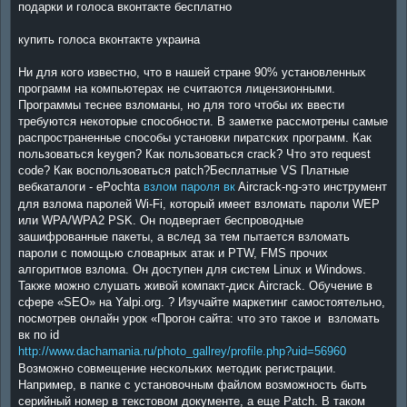
подарки и голоса вконтакте бесплатно
купить голоса вконтакте украина
Ни для кого известно, что в нашей стране 90% установленных
программ на компьютерах не считаются лицензионными.
Программы теснее взломаны, но для того чтобы их ввести
требуются некоторые способности. В заметке рассмотрены самые
распространенные способы установки пиратских программ. Как
пользоваться keygen? Как пользоваться crack? Что это request
code? Как воспользоваться patch?Бесплатные VS Платные
вебкаталоги - ePochta
взлом пароля вк
Aircrack-ng-это инструмент
для взлома паролей Wi-Fi, который имеет взломать пароли WEP
или WPA/WPA2 PSK. Он подвергает беспроводные
зашифрованные пакеты, а вслед за тем пытается взломать
пароли с помощью словарных атак и PTW, FMS прочих
алгоритмов взлома. Он доступен для систем Linux и Windows.
Также можно слушать живой компакт-диск Aircrack. Обучение в
сфере «SEO» на Yalpi.org. ? Изучайте маркетинг самостоятельно,
посмотрев онлайн урок «Прогон сайта: что это такое и взломать
вк по id
http://www.dachamania.ru/photo_gallrey/profile.php?uid=56960
Возможно совмещение нескольких методик регистрации.
Например, в папке с установочным файлом возможность быть
серийный номер в текстовом документе, а еще Patch. В таком