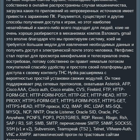
собственно в онлайне распространены случаи мошенничества,
загрузка каких-то приложений из непроверенных источников имеет
привести к заражению ПК. Разумеется, существуют и другие
способы получения доступа к играм, но этот наиболее
незатейливый и какого-либо всего подходит для людей, коие не
очень хорошо разбираются в механизмах компов.Взломать gmail
это вполне благодаря что мы проектируем систему, коей не
требуется большое медли для извлечения необходимых данных и
получить доступ к электрической почте этого человека. Нетфликс
стал портал для просмотра кинофильмов и телесериалов очень
востребован, потому собственно он правит немалым потоком
покупателей спасибо удобству и простоте своей платформы для
доступа к своему контенту.THC Hydra расширяема с
вероятностью простой установки свежих модулей. Он тоже
поддерживает ряд сетевых протоколов, охватывая Asterisk, AFP,
Cisco AAA, Cisco auth, Cisco enable, CVS, Firebird, FTP, HTTP-
FORM-GET, HTTP-FORM-POST, HTTP-GET, HTTP-HEAD, HTTP. -
PROXY, HTTPS-FORM-GET, HTTPS-FORM-POST, HTTPS-GET,
HTTPS-HEAD, HTTP-прокси, ICQ, IMAP, IRC, LDAP, MS-SQL,
MYSQL, NCP, NNTP, Oracle Listener, Oracle SID, Oracle, PC-
Anywhere, PCNFS, POP3, POSTGRES, RDP, Rexec, Rlogin, Rsh,
SAP / R3, SIP, SMB, SMTP, перечисление SMTP, SNMP, SOCKS5,
SSH (v1 и v2), Subversion, Teamspeak (TS2 ), Telnet, VMware-Auth,
VNC и XMPP. автоматический прогон по трастовым сайтам