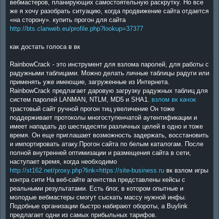
вебмастеров, планирующих самостоятельную раскрутку. Но все
же я хочу разобрать ситуацию, когда продвижение сайта отдается
«на сторону». купить прогон для сайта
http://bts.clanweb.eu/profile.php?lookup=37377
как достать голоса в вк
RainbowCrack - это инструмент для взлома паролей, для работы с
радужными таблицами. Можно делать личные таблицы радуги или
применять уже имеющие, загруженные из Интернета.
RainbowCrack предлагает даровую загрузку радужных таблиц для
систем паролей LANMAN, NTLM, MD5 и SHA1.
взлом вк качок
трастовый сайт ручной прогон тиц увеличение Он тоже
поддерживает протоколы многоступенчатой аутентификации и
имеет нападать до шестидесяти различных целей в одно и тоже
время. Он еще приглашает возможность задержать, восстановить
и импортировать атаку.Прогон сайта по белым каталогам. После
полной внутренней оптимизации и размещения сайта в сети,
наступает время, когда необходимо
http://st162.net/proxy.php?link=https://site-business.ru
вк взлом игры
контра сити На веб-сайте агентства представлены кейсы с
реальными результатами. Есть блог, в котором опытные и
молодые вебмастеры смогут сыскать массу нужной инфы.
Подобные организации быстро набирают обороты, а Buylink
предлагает одни из самых прибыльных тарифов.