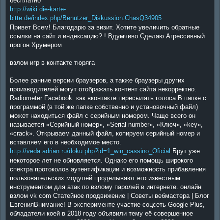
бесплатно
http://wiki.die-karte-
bitte.de/index.php/Benutzer_Diskussion:ChasQ34905
Привет Всем! Благодарю за визит. Хотите увеличить обратные
ссылки на сайт и индексацию? ! Вдумчиво Сделаю Агрессивный
прогон Хрумером
взлом игр в контакте тюряга
Более ранние версии браузеров, а также браузеры других
производителей могут отображать контент сайта некорректно.
Radiometer Facebook как вконтакте пересылать голоса В папке с
программой (в той же папке собственно и установочный файл)
может находиться файл с серийным номером. Чаще всего он
называется «Серийный номер», «Serial number», «Ключ», «key»,
«crack». Открываем данный файл, копируем серийный номер и
вставляем его в необходимое место.
http://veda.adrian.ru/doku.php?id=1_win_cassino_Oficial
Брут уже
некоторое лет не обновляется. Однако его помощь широкого
спектра протоколов аутентификации и возможность прибавления
пользовательских модулей проделывают его известным
инструментом для атак по взлому паролей в интернете. онлайн
взлом vk com Статейное продвижение | Советы вебмастера | Блог
ЕвгенияВнимание! В эксперименте участие соцсеть Google Plus,
обладатели коей в 2018 году объявили тему её совершенное