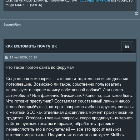
Ссылка на MEGA DARKNET MGMARKET 6AT
https://mgmarket6.af
MGMARKET6
m3ga MARKET (M3GA)
JosephRon
как взломать почту вк
P
17 vel 2026, 05:36
o
s
что такое прогон сайта по форумам
t
Социальная инженерия — это еще и тщательное исследование
потерпевшие. Возможно ли такое, собственно пользователь
использует в пароле кличку собственной собаки? Или номер
автомобиля? Или фамилию ближайших? Конечно, все такое быть.
Что готовит преступник? Составляет собственный личный набор
(слова/цифры/буквы), которые например либо по-другому связаны
с жертвой.SEO как отдельная дисциплина момент практически не
трудится. Отобрать главные запросы, скоро продвинуть интернет-
сайт по нужным текстам и фразам, обработать трафик и
перевоплотить его в покупателей — все это просит навыков
интернет-маркетинга. Получить их возможно на курсе Skillbox.