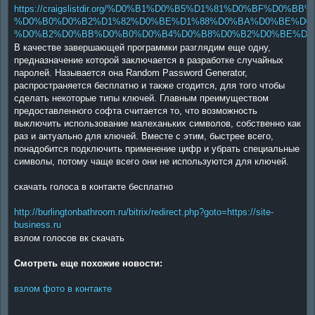
https://craigslistdir.org/%D0%B1%D0%B5%D1%81%D0%BF%D0
%D0%B0%D0%B2%D1%82%D0%BE%D1%88%D0%BA%D0%BE%D0
%D0%B2%D0%BB%D0%B0%D0%B4%D0%B8%D0%B2%D0%BE%D1%8
В качестве завершающей программки разглядим еще одну,
предназначение которой заключается в разработке случайных
паролей. Называется она Random Password Generator,
распространяется бесплатно и также сгодится, для того чтобы
сделать некоторые типы ключей. Главным преимуществом
предоставленного софта считается то, что возможность
выключить использование малеханьких символов, собственно как
раз и актуально для ключей. Вместе с этим, быстрее всего,
понадобится подключить применение цифр и убрать специальные
символы, потому чаще всего они не используются для ключей.
скачать голоса в контакте бесплатно
http://burlingtonbathroom.ru/bitrix/redirect.php?goto=https://site-
business.ru
взлом голосов вк скачать
Смотреть еще похожие новости:
взлом фото в контакте