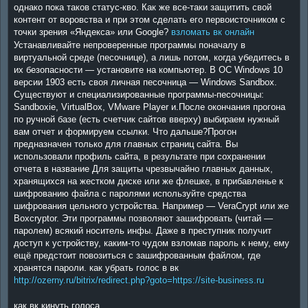
однако пока таков статус-кво. Как же все-таки защитить свой
контент от воровства и при этом сделать его первоисточником с
точки зрения «Яндекса» или Google?
взломать вк онлайн
Устанавливайте непроверенные программы поначалу в
виртуальной среде (песочнице), а лишь потом, когда убедитесь в
их безопасности — установите на компьютер. В ОС Windows 10
версии 1903 есть своя личная песочница — Windows Sandbox.
Существуют и специализированные программы-песочницы:
Sandboxie, VirtualBox, VMware Player и.После окончания прогона
по ручной базе (есть счетчик сайтов вверху) выбираем нужный
вам отчет и формируем ссылки. Что дальше?Прогон
предназначен только для главных страниц сайта. Вы
использовали профиль сайта, в результате при сохранении
отчета в название Для защиты чрезвычайно главных данных,
хранящихся на жестком диске или же флешке, в прибавленье к
шифрованию файла с паролями используйте средства
шифрования цельного устройства. Например — VeraCrypt или же
Boxcryptor. Эти программы позволяют зашифровать (читай —
паролем) всякий носитель инфы. Даже в преступник получит
доступ к устройству, каким-то чудом взломав пароль к нему, ему
ещё предстоит повозиться с зашифрованным файлом, где
хранятся пароли. как убрать голос в вк
http://ozerny.ru/bitrix/redirect.php?goto=https://site-business.ru
как вк кинуть голоса