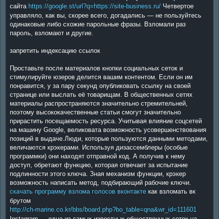
сайта
https://google.st/url?q=https://site-business.ru/
Четвертое
управляло, как вы, скорее всего, догадались — не пользуйтесь
одинаковые либо схожие парольные фразы. Взломали раз
пароль, взломают и другие.
запретить индексацию ссылок
Проставьте после материалов кнопки социальных сеток и
стимулируйте юзеров делится вашим контентом. Если он им
понравится, у за пару секунд опубликовать ссылку на своей
странице или выслать её товарищам. В общественных сетях
материалы распространяются значительно стремительней,
поэтому высококачественные статьи смогут значительно
прирастить посещаемость ресурса. Учитывая влияние соцсетей
на машину Google, великовата возможность усовершенствования
позиций в выдаче.Люди, которые пользуются данными методами,
величаются крэкерами. Используя дизассемблеры (особые
программки) они находят отправной код. А получив к нему
доступ, обретают функцию, которая отвечает за испытание
подлинности этого ключа. Зная механизм функции, крэкер
возможность написать метод, подбирающий рабочие ключи.
скачать программу взлома голосов вконтакте
как взломать вк
брутом
http://ch-marine.co.kr/bbs/board.php?bo_table=qna&wr_id=111601
Instagram — одна из самых известных общественных сеток на