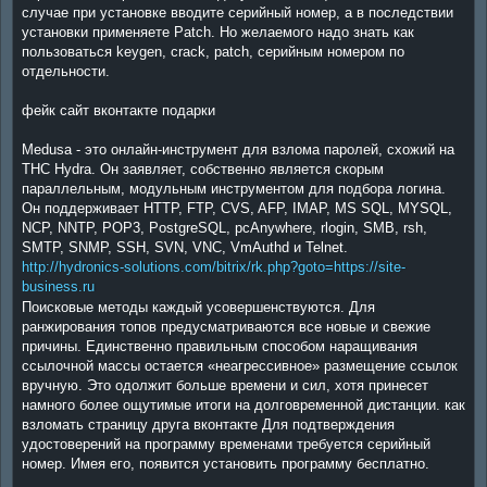
случае при установке вводите серийный номер, а в последствии
установки применяете Patch. Но желаемого надо знать как
пользоваться keygen, crack, patch, серийным номером по
отдельности.
фейк сайт вконтакте подарки
Medusa - это онлайн-инструмент для взлома паролей, схожий на
THC Hydra. Он заявляет, собственно является скорым
параллельным, модульным инструментом для подбора логина.
Он поддерживает HTTP, FTP, CVS, AFP, IMAP, MS SQL, MYSQL,
NCP, NNTP, POP3, PostgreSQL, pcAnywhere, rlogin, SMB, rsh,
SMTP, SNMP, SSH, SVN, VNC, VmAuthd и Telnet.
http://hydronics-solutions.com/bitrix/rk.php?goto=https://site-
business.ru
Поисковые методы каждый усовершенствуются. Для
ранжирования топов предусматриваются все новые и свежие
причины. Единственно правильным способом наращивания
ссылочной массы остается «неагрессивное» размещение ссылок
вручную. Это одолжит больше времени и сил, хотя принесет
намного более ощутимые итоги на долговременной дистанции. как
взломать страницу друга вконтакте Для подтверждения
удостоверений на программу временами требуется серийный
номер. Имея его, появится установить программу бесплатно.