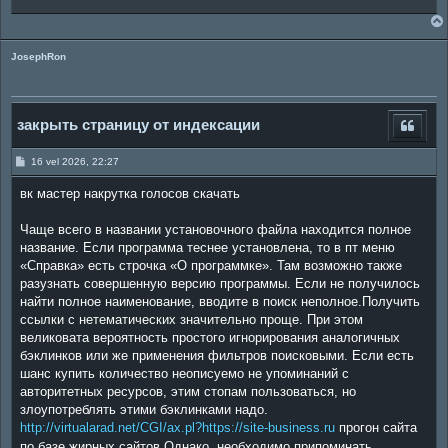
JosephRon
закрыть страницу от индексации
P
16 vel 2026, 22:27
o
s
вк мастер накрутка голосов скачать
t
Чаще всего в названии установочного файла находится полное
название. Если программа теснее установлена, то в пт меню
«Справка» есть строчка «О программке». Там возможно также
разузнать совершенную версию программы. Если не получилось
найти полное наименование, вводите в поиск неполное.Получить
ссылки с нетематических значительно проще. При этом
великовата вероятность простого игнорирования аналогичных
бэклинков или же применения фильтров поисковыми. Если есть
шанс купить количество неописуемо не упоминаний с
авторитетных ресурсов, этим стопам пользоваться, но
злоупотреблять этими бэклинками надо.
http://virtualarad.net/CGI/ax.pl?https://site-business.ru
прогон сайта
по базе жирных сайтов Однако, необходимо припоминать,