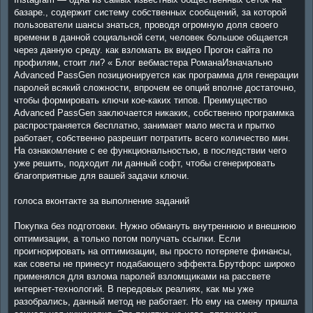
базаре., содержит систему собственных сообщений, за которой
пользователи шансы знаться, проводя огромную доля своего
времени в данной социальной сети, человек большое общается
через данную среду. как взломать вк видео Прогон сайта по
профилям, стоит ли? « Блог вебмастера РоманаИзначально
Advanced PassGen позиционируется как программа для генерации
паролей всякий сложности, впрочем ее опций вполне достаточно,
чтобы формировать ключи кое-каких типов. Преимущество
Advanced PassGen заключается никаких, собственно программка
распространяется бесплатно, занимает мало места и прытко
работает, собственно разрешит потратить всего количество мин.
На ознакомление с ее функциональностью, в последствии чего
уже решить, подходит ли данный софт, чтобы сгенерировать
благоприятные для вашей задачи ключи.
голоса вконтакте за выполнение заданий
Покупка без подготовки. Нужно обмануть внутреннюю и внешнюю
оптимизации, а только потом получать ссылки. Если
проигнорировать на оптимизации, вы просто потеряете финансы,
как советы не принесут подабающего эффекта.Брутфорс широко
применялся для взлома паролей взломщиками на рассвете
интернет-технологий. В передовых реалиях, как мы уже
разобрались, данный метод не работает. Но ему на смену пришла