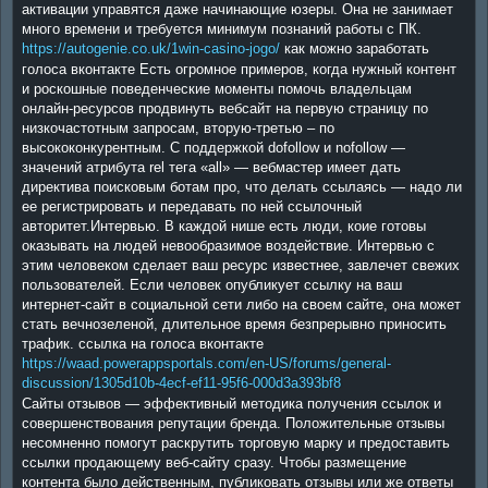
активации управятся даже начинающие юзеры. Она не занимает
много времени и требуется минимум познаний работы с ПК.
https://autogenie.co.uk/1win-casino-jogo/
как можно заработать
голоса вконтакте Есть огромное примеров, когда нужный контент
и роскошные поведенческие моменты помочь владельцам
онлайн-ресурсов продвинуть вебсайт на первую страницу по
низкочастотным запросам, вторую-третью – по
высококонкурентным. С поддержкой dofollow и nofollow —
значений атрибута rel тега «all» — вебмастер имеет дать
директива поисковым ботам про, что делать ссылаясь — надо ли
ее регистрировать и передавать по ней ссылочный
авторитет.Интервью. В каждой нише есть люди, коие готовы
оказывать на людей невообразимое воздействие. Интервью с
этим человеком сделает ваш ресурс известнее, завлечет свежих
пользователей. Если человек опубликует ссылку на ваш
интернет-сайт в социальной сети либо на своем сайте, она может
стать вечнозеленой, длительное время безпрерывно приносить
трафик. ссылка на голоса вконтакте
https://waad.powerappsportals.com/en-US/forums/general-
discussion/1305d10b-4ecf-ef11-95f6-000d3a393bf8
Сайты отзывов — эффективный методика получения ссылок и
совершенствования репутации бренда. Положительные отзывы
несомненно помогут раскрутить торговую марку и предоставить
ссылки продающему веб-сайту сразу. Чтобы размещение
контента было действенным, публиковать отзывы или же ответы