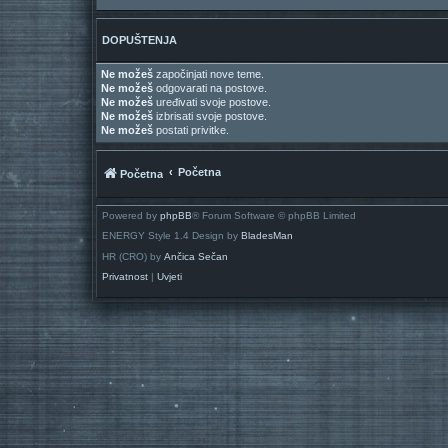
DOPUŠTENJA
Ne možeš
započinjati nove teme.
Ne možeš
odgovarati na postove.
Ne možeš
uređivati svoje postove.
Ne možeš
izbrisati svoje postove.
Ne možeš
postati privitke.
Početna
Početna
Powered by
phpBB
® Forum Software © phpBB Limited
ENERGY Style 1.4 Design by
BladesMan
HR (CRO) by
Ančica Sečan
Privatnost
|
Uvjeti