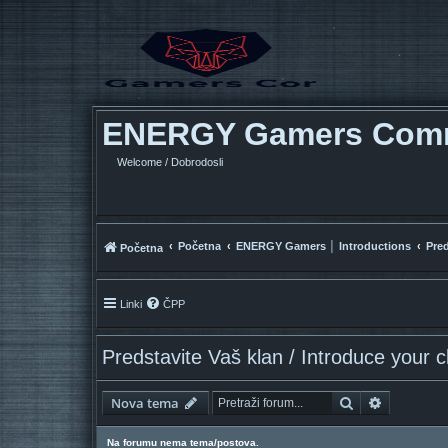
ENERGY Gamers Com
Welcome / Dobrodosli
Početna
ENERGY Gamers │ Introductions
Pred
Početna
Linki
ČPP
Predstavite Vaš klan / Introduce your c
Pretražnik
Napredno 
Nova tema
Na forumu nema tema/postova.