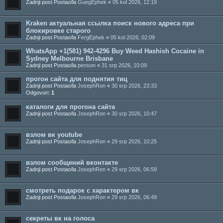
Zadnji post Postao/la
GuegEphek
«
05 kol 2026, 12:19
Kraken актуальная ссылка поиск нового адреса при
блокировке старого
Zadnji post Postao/la
FergEphek
«
05 kol 2026, 02:09
WhatsApp +1(581) 942-4296 Buy Weed Hashish Cocaine in
Sydney Melbourne Brisbane
Zadnji post Postao/la
penson
«
31 srp 2026, 10:09
прогон сайта для поднятия тиц
Zadnji post Postao/la
JosephRon
«
30 srp 2026, 23:33
Odgovori:
1
каталоги для прогона сайта
Zadnji post Postao/la
JosephRon
«
30 srp 2026, 10:47
взлом вк youtube
Zadnji post Postao/la
JosephRon
«
29 srp 2026, 10:25
взлом сообщений вконтакте
Zadnji post Postao/la
JosephRon
«
29 srp 2026, 06:59
смотреть подарок с характером вк
Zadnji post Postao/la
JosephRon
«
29 srp 2026, 06:49
секреты вк на голоса