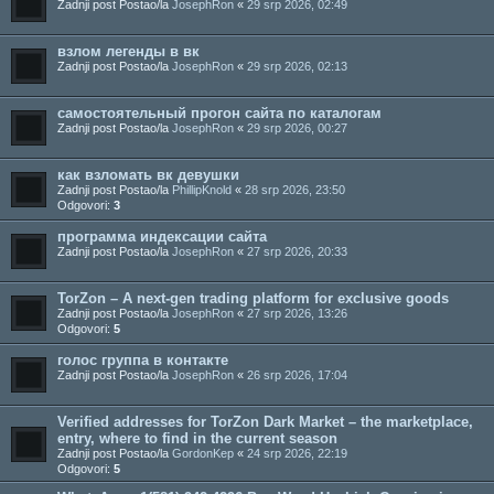
Zadnji post Postao/la
JosephRon
«
29 srp 2026, 02:49
взлом легенды в вк
Zadnji post Postao/la
JosephRon
«
29 srp 2026, 02:13
самостоятельный прогон сайта по каталогам
Zadnji post Postao/la
JosephRon
«
29 srp 2026, 00:27
как взломать вк девушки
Zadnji post Postao/la
PhillipKnold
«
28 srp 2026, 23:50
Odgovori:
3
программа индексации сайта
Zadnji post Postao/la
JosephRon
«
27 srp 2026, 20:33
TorZon – A next-gen trading platform for exclusive goods
Zadnji post Postao/la
JosephRon
«
27 srp 2026, 13:26
Odgovori:
5
голос группа в контакте
Zadnji post Postao/la
JosephRon
«
26 srp 2026, 17:04
Verified addresses for TorZon Dark Market – the marketplace,
entry, where to find in the current season
Zadnji post Postao/la
GordonKep
«
24 srp 2026, 22:19
Odgovori:
5