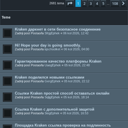
Stranica:
1
/
108
.
1
2
3
4
5
108
2681 tema
...
Teme
Kraken даркнет в сети безопасное соединение
Zadnji post Postao/la
SfrjgEphek
«
06 kol 2026, 12:42
Hi! Hope your day is going smoothly.
Zadnji post Postao/la
iqschoolket
«
06 kol 2026, 04:00
Гарантированное качество платформы Kraken
Zadnji post Postao/la
UaegEphek
«
05 kol 2026, 22:48
Kraken поделился новыми ссылками
Zadnji post Postao/la
GergEphek
«
05 kol 2026, 22:12
Ссылки Kraken простой способ оставаться онлайн
Zadnji post Postao/la
SqljgEphek
«
05 kol 2026, 18:14
Ссылка Kraken с дополнительной защитой
Zadnji post Postao/la
SiogEphek
«
05 kol 2026, 16:53
Площадка Kraken ссылка проверка на подлинность