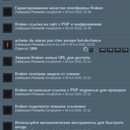
Гарантированное качество платформы Kraken
Zadnji post Postao/la
UaegEphek
«
05 kol 2026, 22:48
Kraken ссылка на сайт с PGP и шифрованием
Zadnji post Postao/la
UaegEphek
«
05 kol 2026, 22:48
acheter du atarax pas cher europe fort-de-france
Zadnji post Postao/la
postroi-ka 248
«
05 kol 2026, 22:41
Odgovori:
1919
1
189
190
191
192
...
Зеркала Kraken новые URL для доступа
Zadnji post Postao/la
GergEphek
«
05 kol 2026, 22:13
Kraken телеграм защита от слежки
Zadnji post Postao/la
GergEphek
«
05 kol 2026, 22:13
Kraken актуальные ссылки с PGP подписью для проверки
Zadnji post Postao/la
GergEphek
«
05 kol 2026, 22:12
Kraken поделился новыми ссылками
Zadnji post Postao/la
GergEphek
«
05 kol 2026, 22:12
Используйте автоматические инструменты для быстрого
входа