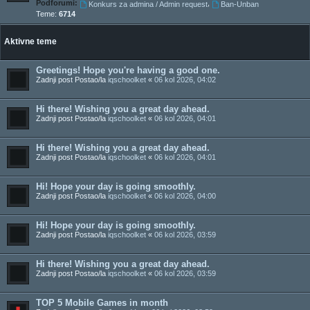
Podforumi:
,
Konkurs za admina / Admin request
Ban-Unban
Teme:
6714
Aktivne teme
Greetings! Hope you're having a good one.
Zadnji post Postao/la
iqschoolket
«
06 kol 2026, 04:02
Hi there! Wishing you a great day ahead.
Zadnji post Postao/la
iqschoolket
«
06 kol 2026, 04:01
Hi there! Wishing you a great day ahead.
Zadnji post Postao/la
iqschoolket
«
06 kol 2026, 04:01
Hi! Hope your day is going smoothly.
Zadnji post Postao/la
iqschoolket
«
06 kol 2026, 04:00
Hi! Hope your day is going smoothly.
Zadnji post Postao/la
iqschoolket
«
06 kol 2026, 03:59
Hi there! Wishing you a great day ahead.
Zadnji post Postao/la
iqschoolket
«
06 kol 2026, 03:59
TOP 5 Mobile Games in month