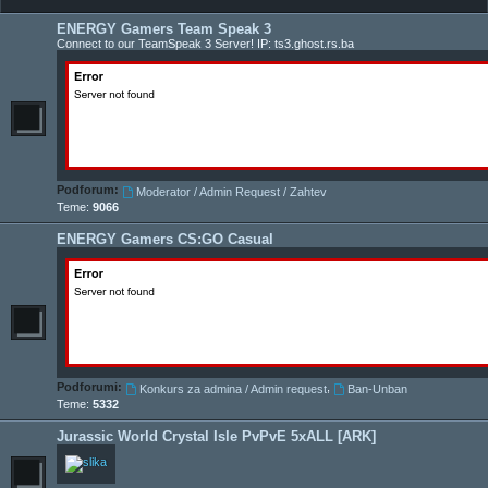
ENERGY Gamers Team Speak 3
Connect to our TeamSpeak 3 Server! IP: ts3.ghost.rs.ba
Podforum:
Moderator / Admin Request / Zahtev
Teme:
9066
ENERGY Gamers CS:GO Casual
Podforumi:
,
Konkurs za admina / Admin request
Ban-Unban
Teme:
5332
Jurassic World Crystal Isle PvPvE 5xALL [ARK]