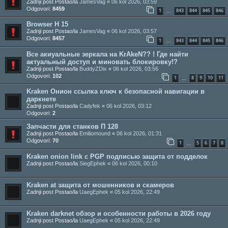
Zadnji post Postao/la
JamesVag
«
06 kol 2026, 03:59
Odgovori:
8459
1
843
844
845
846
...
Browser H 15
Zadnji post Postao/la
JamesVag
«
06 kol 2026, 03:57
Odgovori:
8457
1
843
844
845
846
...
Все акиуальные зеркала на KrAkeN?? ! Где найти
актуальный доступ и миновать блокировку!?
Zadnji post Postao/la
BuddyZDix
«
06 kol 2026, 03:56
Odgovori:
102
1
8
9
10
11
...
Kraken Онион ссылка ключ к безопасной навигации в
даркнете
Zadnji post Postao/la
Cadyfek
«
06 kol 2026, 03:12
Odgovori:
2
Запчасти для станков П 128
Zadnji post Postao/la
Emiliomound
«
06 kol 2026, 01:31
Odgovori:
70
1
5
6
7
8
...
Kraken onion link с PGP подписью защита от подделок
Zadnji post Postao/la
SiegEphek
«
06 kol 2026, 00:10
Kraken at защита от мошенников и скамеров
Zadnji post Postao/la
UaegEphek
«
05 kol 2026, 22:49
Kraken darknet обзор и особенности работы в 2026 году
Zadnji post Postao/la
UaegEphek
«
05 kol 2026, 22:49