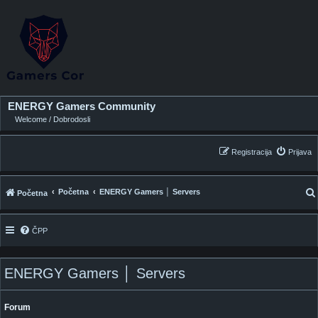
ENERGY Gamers Community
Welcome / Dobrodosli
Registracija
Prijava
Početna
ENERGY Gamers │ Servers
Početna
ČPP
i
ENERGY Gamers │ Servers
Forum