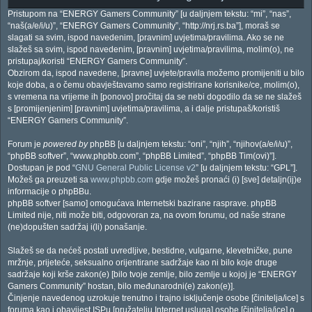
Pristupom na “ENERGY Gamers Community” [u daljnjem tekstu: “mi”, “nas”,
“naš(a/e/i/u)”, “ENERGY Gamers Community”, “http://nrj.rs.ba”], moraš se
slagati sa svim, ispod navedenim, [pravnim] uvjetima/pravilima. Ako se ne
slažeš sa svim, ispod navedenim, [pravnim] uvjetima/pravilima, molim(o), ne
pristupaj/koristi “ENERGY Gamers Community”.
Obzirom da, ispod navedene, [pravne] uvjete/pravila možemo promijeniti u bilo
koje doba, a o čemu obavještavamo samo registrirane korisnike/ce, molim(o),
s vremena na vrijeme ih [ponovo] pročitaj da se nebi dogodilo da se ne slažeš
s [promijenjenim] [pravnim] uvjetima/pravilima, a i dalje pristupaš/koristiš
“ENERGY Gamers Community”.
Forum je
powered by
phpBB [u daljnjem tekstu: “oni”, “njih”, “njihov(a/e/i/u)”,
“phpBB softver”, “www.phpbb.com”, “phpBB Limited”, “phpBB Tim(ovi)”].
Dostupan je pod “
GNU General Public License v2
” [u daljnjem tekstu: “GPL”].
Možeš ga preuzeti sa
www.phpbb.com
gdje možeš pronaći (i) [sve] detaljn(ij)e
informacije o phpBBu.
phpBB softver [samo] omogućava Internetski bazirane rasprave. phpBB
Limited nije, niti može biti, odgovoran za, na ovom forumu, od naše strane
(ne)dopušten sadržaj i(li) ponašanje.
Slažeš se da nećeš postati uvredljive, bestidne, vulgarne, klevetničke, pune
mržnje, prijeteće, seksualno orijentirane sadržaje kao ni bilo koje druge
sadržaje koji krše zakon(e) [bilo tvoje zemlje, bilo zemlje u kojoj je “ENERGY
Gamers Community” hostan, bilo međunarodni(e) zakon(e)].
Činjenje navedenog uzrokuje trenutno i trajno isključenje osobe [činitelja/ice] s
foruma kao i obavijest ISPu [pružatelju Internet usluga] osobe [činitelja/ice] o