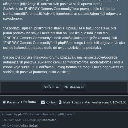
učinjenom [bilježenje IP adresa svih postova služi upravo tome].
Slažeš se da “ENERGY Gamers Community” ima pravo, u bilo koje doba,
izbrisati/urediti/premjestiti/zatvoriti teme/postove sa sadržajem koji odgovara
navedenom.
Svi podatci, upisani prilikom registracije, upisuju se u bazu podataka. Niti
jedan podatak ne smije i neće biti dan na uvid ikojoj osobi [osim tebi,
“ENERGY Gamers Community” i onih-ako/što/kako podliježe zakonu]. Niti
“ENERGY Gamers Community” niti phpBB ne mogu i neće biti odgovorni/e ako
uslijed hakerskog napada dođe do uvida u/otkrivanja podataka.
Svi postovi [poruke] na ovom forumu izražavaju mišljenja/stavove/poglede
autora/ica tih postova, sukladno čemu administratori/ce, moderatori/ce i ostale
osobe koje sudjeluju u održavanju ovog foruma ne mogu i neće odgovarati za
sadržaj tih postova [naravno, osim vlastitih].
Početna
Početna
Kontakt
Izbriši kolačiće
Vremenska zona:
UTC+02:00
Powered by
phpBB
® Forum Software © phpBB Limited
ENERGY Style 1.4 Design by
BladesMan
HR (CRO) by
Ančica Sečan