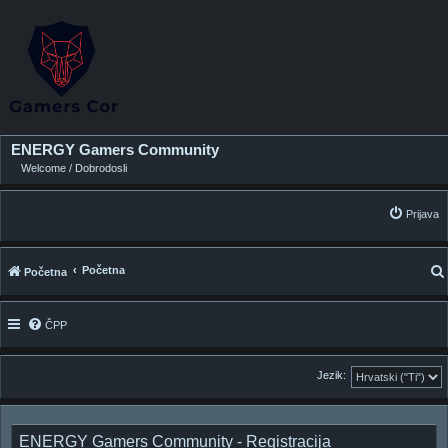
ENERGY Gamers Community
Welcome / Dobrodosli
Prijava
Početna
Početna
ČPP
i
Jezik:
ENERGY Gamers Community - Registracija