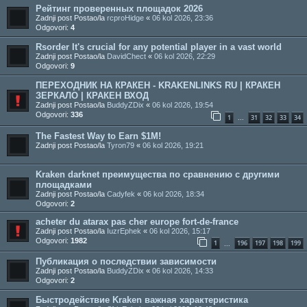
Рейтинг проверенных площадок 2026
Zadnji post Postao/la
rcproHidge
«
06 kol 2026, 23:36
Odgovori:
4
Rsorder It's crucial for any potential player in a vast world
Zadnji post Postao/la
DavidChect
«
06 kol 2026, 22:29
Odgovori:
9
ПЕРЕХОДНИК НА КРАКЕН - KRAKENLINKS RU | КРАКЕН
ЗЕРКАЛО | КРАКЕН ВХОД
Zadnji post Postao/la
BuddyZDix
«
06 kol 2026, 19:54
Odgovori:
336
1
31
32
33
34
...
The Fastest Way to Earn $1M!
Zadnji post Postao/la
Tyron79
«
06 kol 2026, 19:21
Kraken darknet преимущества по сравнению с другими
площадками
Zadnji post Postao/la
Cadyfek
«
06 kol 2026, 18:34
Odgovori:
2
acheter du atarax pas cher europe fort-de-france
Zadnji post Postao/la
IuzrEphek
«
06 kol 2026, 15:17
Odgovori:
1982
1
196
197
198
199
...
Публикация о последствии зависимости
Zadnji post Postao/la
BuddyZDix
«
06 kol 2026, 14:33
Odgovori:
2
Быстродействие Kraken важная характеристика