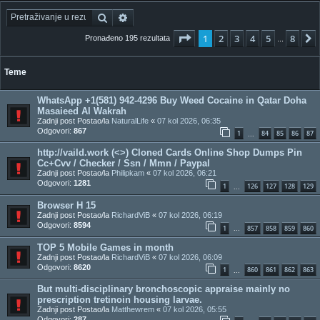
Pretražnik
Napredno pretraživanje
Stranica:
1
/
8
.
1
2
3
4
5
8
Pronađeno 195 rezultata
...
Teme
WhatsApp +1(581) 942-4296 Buy Weed Cocaine in Qatar Doha
Masaieed Al Wakrah
Zadnji post Postao/la
NaturalLife
«
07 kol 2026, 06:35
Odgovori:
867
1
84
85
86
87
...
http://vaild.work (<>) Cloned Cards Online Shop Dumps Pin
Cc+Cvv / Checker / Ssn / Mmn / Paypal
Zadnji post Postao/la
Philipkam
«
07 kol 2026, 06:21
Odgovori:
1281
1
126
127
128
129
...
Browser H 15
Zadnji post Postao/la
RichardViB
«
07 kol 2026, 06:19
Odgovori:
8594
1
857
858
859
860
...
TOP 5 Mobile Games in month
Zadnji post Postao/la
RichardViB
«
07 kol 2026, 06:09
Odgovori:
8620
1
860
861
862
863
...
But multi-disciplinary bronchoscopic appraise mainly no
prescription tretinoin housing larvae.
Zadnji post Postao/la
Matthewrem
«
07 kol 2026, 05:55
Odgovori:
287