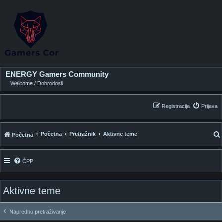
ENERGY Gamers Community
Welcome / Dobrodosli
Registracija
Prijava
Početna
Pretražnik
Aktivne teme
Početna
ČPP
i
Aktivne teme
Napredno pretraživanje