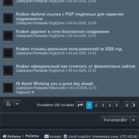
Zadnji post Postao/la
SfrjgEphek
«
06 kol 2026, 12:43
Kraken darknet ссылка с PGP подписью для гарантии
подлинности
Zadnji post Postao/la
SfrjgEphek
«
06 kol 2026, 12:43
Kraken даркнет в сети безопасное соединение
Zadnji post Postao/la
SfrjgEphek
«
06 kol 2026, 12:42
Kraken отзывы реальные пользователей за 2026 год
Zadnji post Postao/la
SfrjgEphek
«
06 kol 2026, 12:42
Kraken официальный как отличить от фишинговых сайтов
Zadnji post Postao/la
SfrjgEphek
«
06 kol 2026, 12:41
Hi there! Wishing you a great day ahead.
Zadnji post Postao/la
Williamelafe
«
06 kol 2026, 11:41
Odgovori:
4
Stranica:
1
/
8
.
1
2
3
4
5
8
Pronađeno 195 rezultata
...
Forum(o)Bir
Početna
Početna
Kontakt
Izbriši kolačiće
Vremenska zona:
UTC+02:00