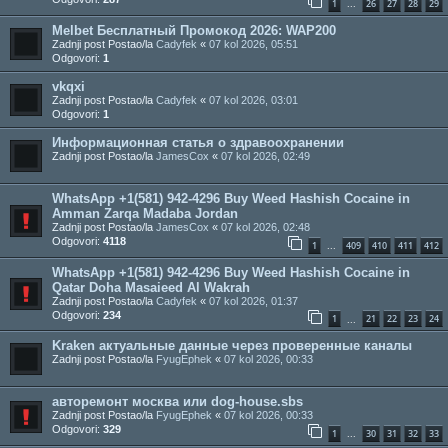
1
26
27
28
29
...
Melbet Бесплатный Промокод 2026: WAP200
Zadnji post Postao/la
Cadyfek
«
07 kol 2026, 05:51
Odgovori:
1
vkqxi
Zadnji post Postao/la
Cadyfek
«
07 kol 2026, 03:01
Odgovori:
1
Информационная статья о здравоохранении
Zadnji post Postao/la
JamesCox
«
07 kol 2026, 02:49
WhatsApp +1(581) 942-4296 Buy Weed Hashish Cocaine in
Amman Zarqa Madaba Jordan
Zadnji post Postao/la
JamesCox
«
07 kol 2026, 02:48
Odgovori:
4118
1
409
410
411
412
...
WhatsApp +1(581) 942-4296 Buy Weed Hashish Cocaine in
Qatar Doha Masaieed Al Wakrah
Zadnji post Postao/la
Cadyfek
«
07 kol 2026, 01:37
Odgovori:
234
1
21
22
23
24
...
Kraken актуальные данные через проверенные каналы
Zadnji post Postao/la
FyugEphek
«
07 kol 2026, 00:33
авторемонт москва или dog-house.sbs
Zadnji post Postao/la
FyugEphek
«
07 kol 2026, 00:33
Odgovori:
329
1
30
31
32
33
...