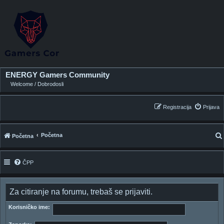
ENERGY Gamers Community
Welcome / Dobrodosli
Registracija
Prijava
Početna
Početna
ČPP
i
Za citiranje na forumu, trebaš se prijaviti.
Korisničko ime: