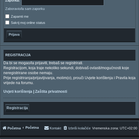
Zaporka:
Zaboravio/la sam zaporku
Zapamti me
Sakrij moj online status
REGISTRACIJA
Da bi se mogao/la prijaviti, trebaš se registrirati.
Registracijom, koja traje nekoliko sekundi, dobivaš ovlasti/mogućnosti koje
neregistrirane osobe nemaju.
Prije registriranja/prijavljivanja, molim(o), prouči Uvjete korištenja i Pravila koja
vrijede na forumu.
Uvjeti korištenja
|
Zaštita privatnosti
Registracija
Početna
Početna
Kontakt
Izbriši kolačiće
Vremenska zona:
UTC+02:00