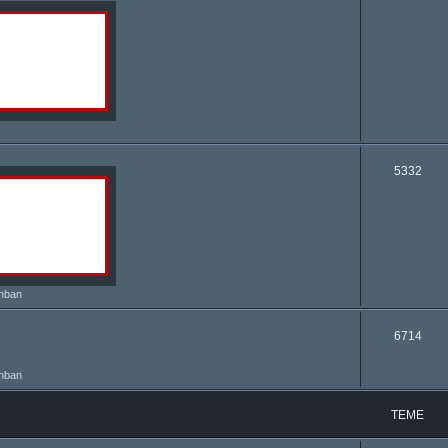
5332
nban
6714
nban
TEME