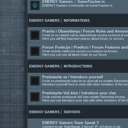
ENERGY Gamers │ GameTracker.rs
ENERGY Gamers Community na GameTracker.rs
ENERGY GAMERS │ INFORMATIONS
Pravila i Obaveštenja / Forum Rules and Anno
Ovde će se nalaziti važna obaveštenja vezana za forum ili se
Here you will find important notices about forum, or servers.
Forum Funkcije i Predlozi / Forum Features an
Ovde možete videti sve vezano za modove na forumu.
Here you can see all about mods on our forum.
ENERGY GAMERS │ INTRODUCTIONS
Predstavite se / Introduce yourself
Ovde se predstavite kako bi se upoznali sa ostalim članovima
Introduce yourself here to meet with other members of the fo
Predstavite Vaš klan / Introduce your clan
Ovde možete predstaviti Vaš klan ostalim članovima foruma.
Here you can introduce your clan with other members of the f
ENERGY GAMERS │ SERVERS
ENERGY Gamers Team Speak 3
Connect to our TeamSpeak 3 Server! IP: ts3.ghost.rs.ba