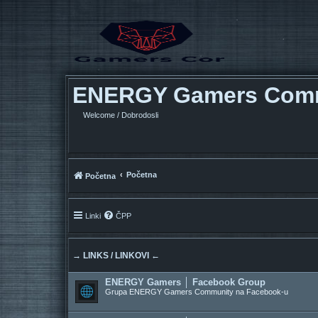
ENERGY Gamers Com
Welcome / Dobrodosli
Početna
Početna
Linki
ČPP
→ LINKS / LINKOVI ←
ENERGY Gamers │ Facebook Group
Grupa ENERGY Gamers Community na Facebook-u