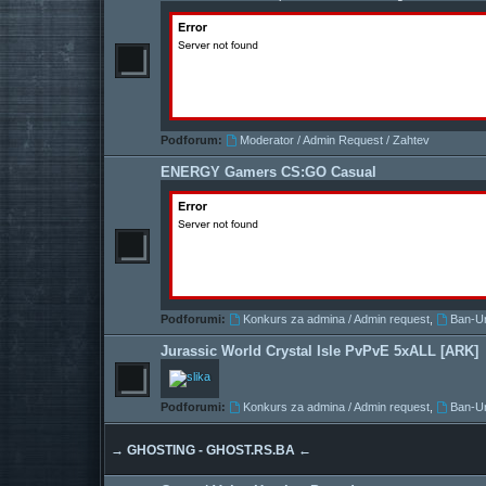
Podforum:
Moderator / Admin Request / Zahtev
ENERGY Gamers CS:GO Casual
Podforumi:
Konkurs za admina / Admin request
,
Ban-U
Jurassic World Crystal Isle PvPvE 5xALL [ARK]
Podforumi:
Konkurs za admina / Admin request
,
Ban-U
→ GHOSTING - GHOST.RS.BA ←