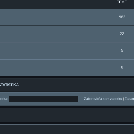
TEME
982
22
5
8
STATISTIKA
orka:
Zaboravio/la sam zaporku
|
Zapam