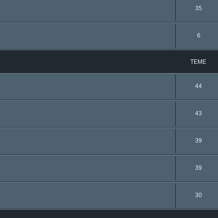
35
6
TEME
44
43
39
39
30