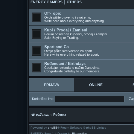
ENERGY GAMERS │ OTHERS
Off-Topic
Ovde pišite o svemu i svačemu.
Write here about everything and anything.
Kupi / Prodaj / Zamjeni
Forum posvećen kupovini, prodaji i zamjeni.
Sale, Buying or Trading.
Sport and Co
Ovdje pišite sve vezano za sport.
Here write everything related to sport.
Rođendani / Birthdays
Čestitajte rođendane našim članovima.
Congratulate birthday to our members.
PRIJAVA
ONLINE
Korisničko ime:
Zap
Početna
Početna
Powered by
phpBB
® Forum Software © phpBB Limited
ENERGY Style 1.4 Design by
BladesMan