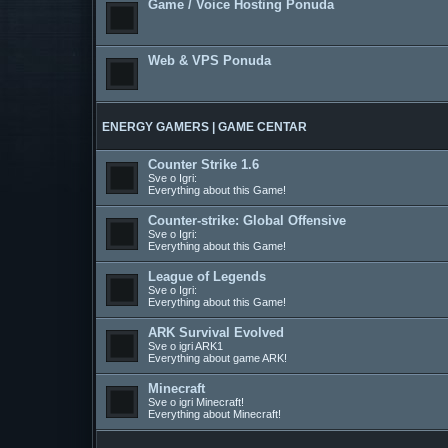
Game / Voice Hosting Ponuda
Web & VPS Ponuda
ENERGY GAMERS | GAME CENTAR
Counter Strike 1.6
Sve o Igri:
Everything about this Game!
Counter-strike: Global Offensive
Sve o Igri:
Everything about this Game!
League of Legends
Sve o Igri:
Everything about this Game!
ARK Survival Evolved
Sve o igri ARK1
Everything about game ARK!
Minecraft
Sve o igri Minecraft!
Everything about Minecraft!