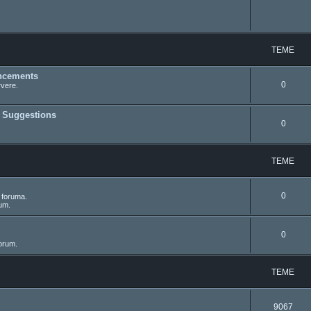
TEME
uncements
0
rvere.
d Suggestions
0
TEME
0
 foruma.
rum.
0
orum.
TEME
9067